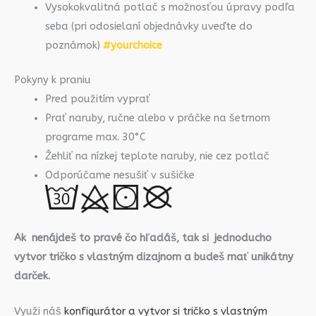
Vysokokvalitná potlač s možnosťou úpravy podľa
seba (pri odosielaní objednávky uveďte do
poznámok)
#yourchoice
Pokyny k praniu
Pred použitím vyprať
Prať naruby, ručne alebo v práčke na šetrnom
programe max. 30°C
Žehliť na nízkej teplote naruby, nie cez potlač
Odporúčame nesušiť v sušičke
Ak nenájdeš to pravé čo hľadáš, tak si jednoducho
vytvor tričko s vlastným dizajnom a budeš mať unikátny
darček.
Využi náš
konfigurátor a vytvor si tričko s vlastným