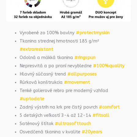
Vyrobené zo 100% bavlny
#protectmyskin
Tkanina strednej hmotnosti 185 g/m²
#extraresistant
Odolná a mäkká tkanina
#ringspun
Nepresvitá a po praní nevybledne
#100%quality
Hlavný súčasný trend
#allpurposes
Rúrková konštrukcia
#movement
Tenké golierové rebro pre moderný vzhľad
#uptodate
Zadný výstrih na krk pre čistý povrch
#comfort
5 detských veľkostí 3-4 až 12-14
#fitsall
Saténový štítok
#ultrasofttouch
Osvedčená tkanina v kvalite
#20years