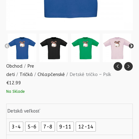
Obchod
/
Pre
deti
/
Tričká
/
Chlapčenské
/ Detské tričko – Psík
€
12.99
Na Sklade
Detská veľkosť
3-4
5-6
7-8
9-11
12-14