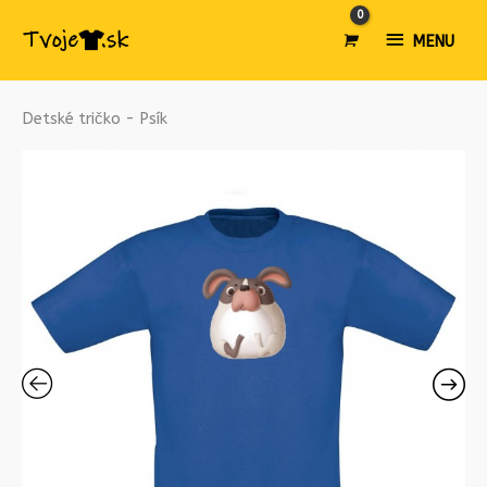
MENU
MENU
množstvo
Detské tričko - Psík
Detské
tričko
-
Psík