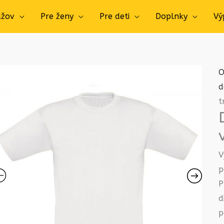
užov
Pre ženy
Pre deti
Doplnky
Vý
O
d
t
V
p
P
d
p