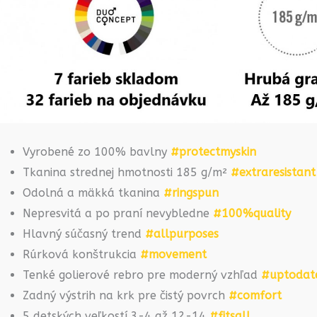
Vyrobené zo 100% bavlny
#protectmyskin
Tkanina strednej hmotnosti 185 g/m²
#extraresistant
Odolná a mäkká tkanina
#ringspun
Nepresvitá a po praní nevybledne
#100%quality
Hlavný súčasný trend
#allpurposes
Rúrková konštrukcia
#movement
Tenké golierové rebro pre moderný vzhľad
#uptodat
Zadný výstrih na krk pre čistý povrch
#comfort
5 detských veľkostí 3-4 až 12-14
#fitsall