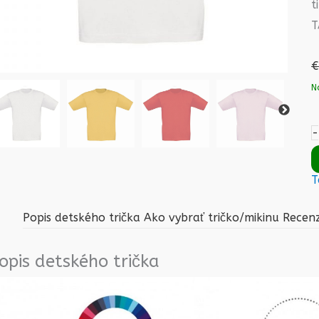
t
T
€
N
-
T
Popis detského trička
Ako vybrať tričko/mikinu
Recenz
opis detského trička