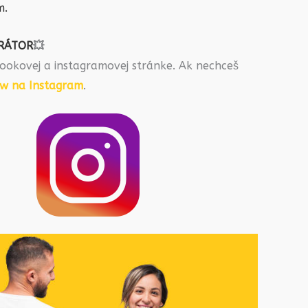
m.
RÁTOR
💥
ookovej a instagramovej stránke. Ak nechceš
ow na Instagram
.