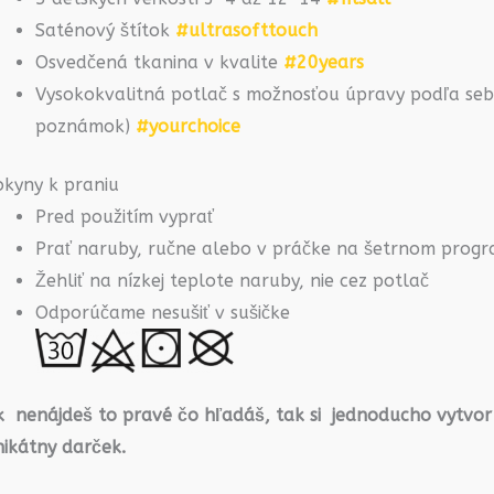
Saténový štítok
#ultrasofttouch
Osvedčená tkanina v kvalite
#20years
Vysokokvalitná potlač s možnosťou úpravy podľa seba
poznámok)
#yourchoice
okyny k praniu
Pred použitím vyprať
Prať naruby, ručne alebo v práčke na šetrnom prog
Žehliť na nízkej teplote naruby, nie cez potlač
Odporúčame nesušiť v sušičke
k nenájdeš to pravé čo hľadáš, tak si jednoducho vytvor
nikátny darček.