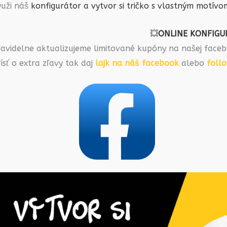
yuži náš
konfigurátor a vytvor si tričko s vlastným motívo
💥
ONLINE KONFIGU
ravidelne aktualizujeme limitované kupóny na našej faceb
ísť o extra zľavy tak daj
lajk na náš facebook
alebo
foll