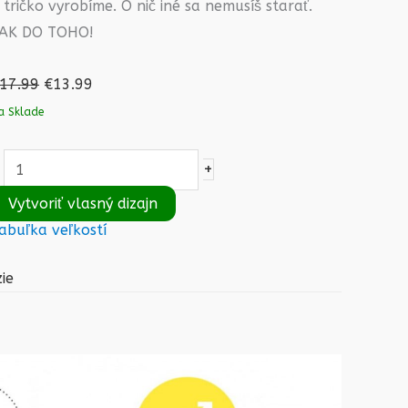
i tričko vyrobíme. O nič iné sa nemusíš starať.
AK DO TOHO!
17.99
€
13.99
a Sklade
+
Vytvoriť vlasný dizajn
abuľka veľkostí
ie