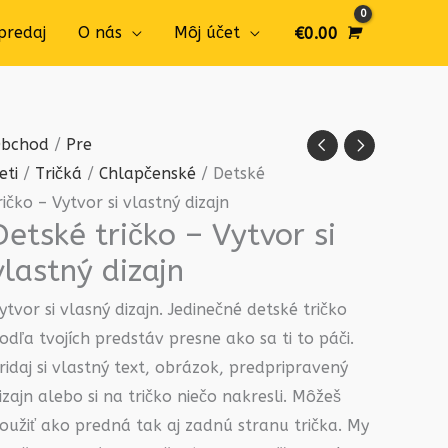
predaj
O nás
Môj účet
€
0.00
množstvo
Pôvodná
Aktuálna
bchod
/
Pre
Detské
cena
cena
eti
/
Tričká
/
Chlapčenské
/ Detské
tričko
bola:
je:
ričko – Vytvor si vlastný dizajn
Detské tričko – Vytvor si
-
€17.99.
€13.99.
Vytvor
vlastný dizajn
si
ytvor si vlasný dizajn. Jedinečné detské tričko
vlastný
odľa tvojích predstáv presne ako sa ti to páči.
dizajn
ridaj si vlastný text, obrázok, predpripravený
izajn alebo si na tričko niečo nakresli. Môžeš
oužiť ako predná tak aj zadnú stranu trička. My