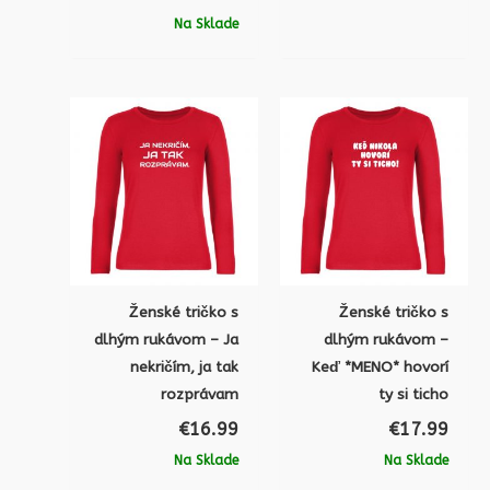
Na Sklade
Ženské tričko s
Ženské tričko s
dlhým rukávom – Ja
dlhým rukávom –
nekričím, ja tak
Keď *MENO* hovorí
rozprávam
ty si ticho
€
16.99
€
17.99
Na Sklade
Na Sklade