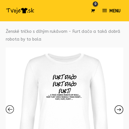
MENU
MENU
množstvo
Ženské tričko s dlhým rukávom - Furt dačo a taká dobrá
Ženské
robota by to bola
tričko
s
dlhým
rukávom
-
Furt
dačo
a
taká
dobrá
robota