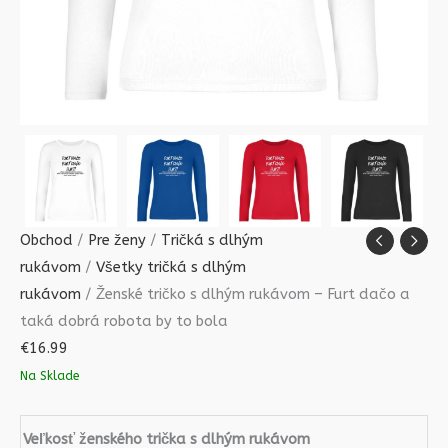
by
to
bola
Obchod
/
Pre ženy
/
Tričká s dlhým
rukávom
/
Všetky tričká s dlhým
rukávom
/ Ženské tričko s dlhým rukávom – Furt dačo a
taká dobrá robota by to bola
€
16.99
Na Sklade
Veľkosť ženského trička s dlhým rukávom