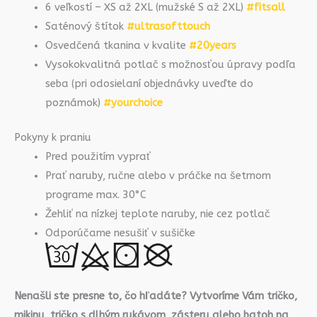
6 veľkostí – XS až 2XL (mužské S až 2XL)
#fitsall
Saténový štítok
#ultrasofttouch
Osvedčená tkanina v kvalite
#20years
Vysokokvalitná potlač s možnosťou úpravy podľa
seba (pri odosielaní objednávky uveďte do
poznámok)
#yourchoice
Pokyny k praniu
Pred použitím vyprať
Prať naruby, ručne alebo v práčke na šetrnom
programe max. 30°C
Žehliť na nízkej teplote naruby, nie cez potlač
Odporúčame nesušiť v sušičke
Nenašli ste presne to, čo hľadáte? Vytvoríme Vám tričko,
mikinu, tričko s dlhým rukávom, zásteru alebo batoh na