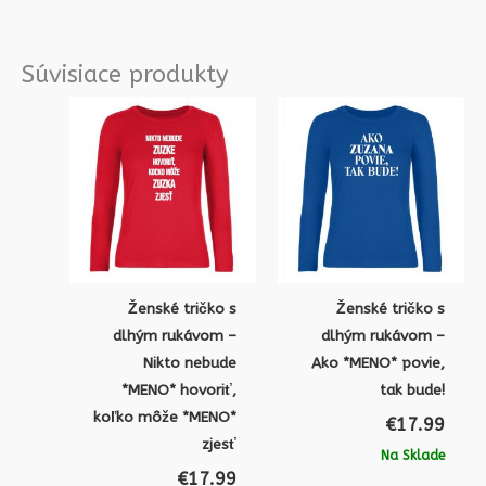
Súvisiace produkty
Ženské tričko s
Ženské tričko s
dlhým rukávom –
dlhým rukávom –
Nikto nebude
Ako *MENO* povie,
*MENO* hovoriť,
tak bude!
koľko môže *MENO*
€
17.99
zjesť
Na Sklade
€
17.99