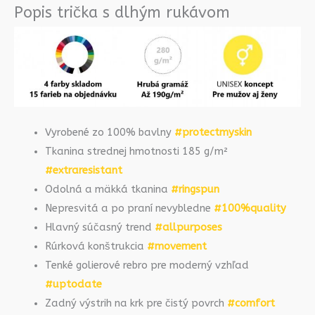
Popis trička s dlhým rukávom
Vyrobené zo 100% bavlny
#protectmyskin
Tkanina strednej hmotnosti 185 g/m²
#extraresistant
Odolná a mäkká tkanina
#ringspun
Nepresvitá a po praní nevybledne
#100%quality
Hlavný súčasný trend
#allpurposes
Rúrková konštrukcia
#movement
Tenké golierové rebro pre moderný vzhľad
#uptodate
Zadný výstrih na krk pre čistý povrch
#comfort