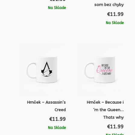
som bez chyby
Na Sklade
€
11.99
Na Sklade
Hrnček – Assassin´s
Hrnček – Because i
Creed
´m the Queen…
Thats why
€
11.99
€
11.99
Na Sklade