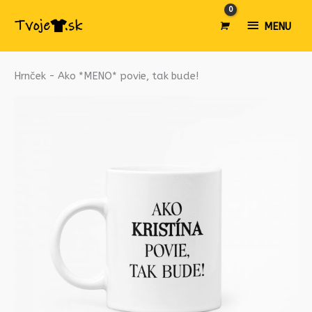
MENU
MENU
množstvo
Hrnček - Ako *MENO* povie, tak bude!
Hrnček
-
Ako
*MENO*
povie,
tak
bude!