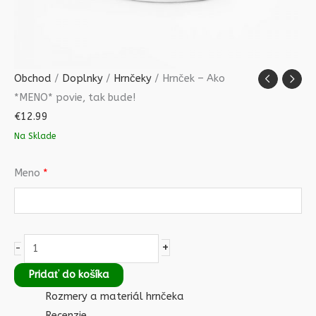
Obchod
/
Doplnky
/
Hrnčeky
/ Hrnček – Ako
*MENO* povie, tak bude!
€
12.99
Na Sklade
Meno
*
+
-
Pridať do košíka
Rozmery a materiál hrnčeka
Recenzie