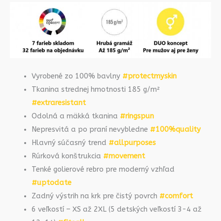
Vyrobené zo 100% bavlny
#protectmyskin
Tkanina strednej hmotnosti 185 g/m²
#extraresistant
Odolná a mäkká tkanina
#ringspun
Nepresvitá a po praní nevybledne
#100%quality
Hlavný súčasný trend
#allpurposes
Rúrková konštrukcia
#movement
Tenké golierové rebro pre moderný vzhľad
#uptodate
Zadný výstrih na krk pre čistý povrch
#comfort
6 veľkostí – XS až 2XL (5 detských veľkostí 3-4 až