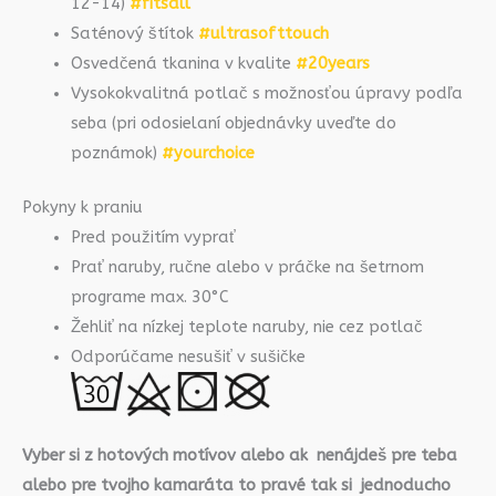
12-14)
#fitsall
Saténový štítok
#ultrasofttouch
Osvedčená tkanina v kvalite
#20years
Vysokokvalitná potlač s možnosťou úpravy podľa
seba (pri odosielaní objednávky uveďte do
poznámok)
#yourchoice
Pokyny k praniu
Pred použitím vyprať
Prať naruby, ručne alebo v práčke na šetrnom
programe max. 30°C
Žehliť na nízkej teplote naruby, nie cez potlač
Odporúčame nesušiť v sušičke
Vyber si z hotových motívov alebo ak nenájdeš pre teba
alebo pre tvojho kamaráta to pravé tak si jednoducho