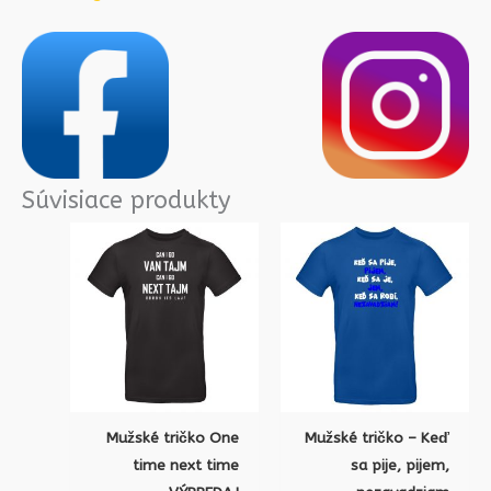
Súvisiace produkty
Pôvodná
Aktuálna
Pôvodná
Aktu
cena
cena
cena
cena
bola:
je:
bola:
je:
€13.99.
€9.99.
€14.99.
€9.9
Mužské tričko One
Mužské tričko – Keď
time next time
sa pije, pijem,