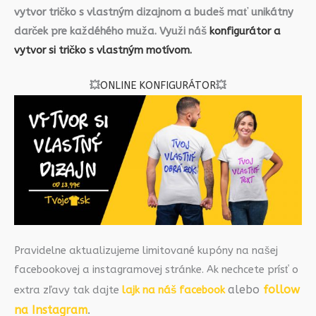
vytvor tričko s vlastným dizajnom a budeš mať unikátny
darček pre každéhého muža. Využi náš
konfigurátor a
vytvor si tričko s vlastným motívom.
💥
ONLINE KONFIGURÁTOR
💥
Pravidelne aktualizujeme limitované kupóny na našej
facebookovej a instagramovej stránke. Ak nechcete prísť o
alebo
follow
extra zľavy tak dajte
lajk na náš facebook
na Instagram
.