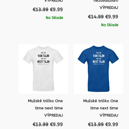
VÝPREDAJ
nezavadziam
VÝPREDAJ
€
13.99
€
9.99
€
14.99
€
9.99
Na Sklade
Na Sklade
Pôvodná
Aktuálna
Pôvodná
Aktu
cena
cena
cena
cena
bola:
je:
bola:
je:
€13.99.
€9.99.
€13.99.
€9.9
Mužské tričko One
Mužské tričko One
time next time
time next time
VÝPREDAJ
VÝPREDAJ
€
13.99
€
9.99
€
13.99
€
9.99