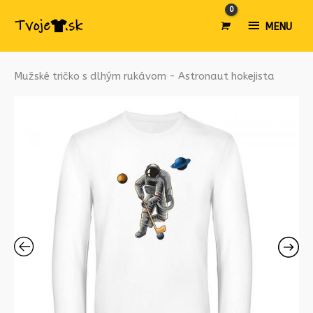
MENU
MENU
množstvo
Mužské tričko s dlhým rukávom - Astronaut hokejista
Mužské
tričko
s
dlhým
rukávom
-
Astronaut
hokejista