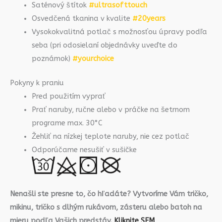
Saténový štítok
#ultrasofttouch
Osvedčená tkanina v kvalite
#20years
Vysokokvalitná potlač s možnosťou úpravy podľa
seba (pri odosielaní objednávky uveďte do
poznámok)
#yourchoice
Pokyny k praniu
Pred použitím vyprať
Prať naruby, ručne alebo v práčke na šetrnom
programe max. 30°C
Žehliť na nízkej teplote naruby, nie cez potlač
Odporúčame nesušiť v sušičke
Nenašli ste presne to, čo hľadáte? Vytvoríme Vám tričko,
mikinu, tričko s dlhým rukávom, zásteru alebo batoh na
mieru podľa Vašich predstáv.
Kliknite SEM