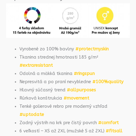
Vyrobené zo 100% bavlny
#protectmyskin
Tkanina strednej hmotnosti 185 g/m²
#extraresistant
Odolná a mäkká tkanina
#ringspun
Nepresvitá a po praní nevybledne
#100%quality
Hlavný súčasný trend
#allpurposes
Rúrková konštrukcia
#movement
Tenké golierové rebro pre moderný vzhľad
#uptodate
Zadný výstrih na krk pre čistý povrch
#comfort
6 veľkostí – XS až 2XL (mužské S až 2XL)
#fitsall