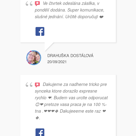
Ve čtvrtek odeslána zásilka, v
pondělí dodána. Super komunikace,
slušné jednání. Určitě doporučuji ❤️
DRAHUŠKA DOSTÁLOVÁ
20/09/2021
Dakujeme za nadherne tricko pre
synceka ktore dorazilo expresne
rychlo ❤. Budem vas urcite odporucat
😊❤ pretoze vasa praca je na 100 %-
tna .❤❤❤🍀 Dakujeeeme este raz ❤
🍀.