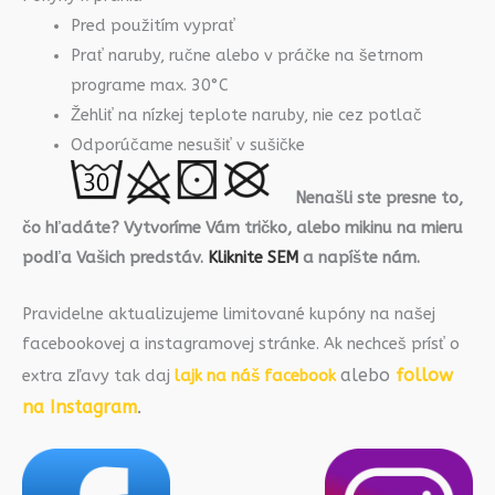
Pred použitím vyprať
Prať naruby, ručne alebo v práčke na šetrnom
programe max. 30°C
Žehliť na nízkej teplote naruby, nie cez potlač
Odporúčame nesušiť v sušičke
Nenašli ste presne to,
čo hľadáte? Vytvoríme Vám tričko, alebo mikinu na mieru
podľa Vašich predstáv.
Kliknite SEM
a napíšte nám.
Pravidelne aktualizujeme limitované kupóny na našej
facebookovej a instagramovej stránke. Ak nechceš prísť o
alebo
follow
extra zľavy tak daj
lajk na náš facebook
na Instagram
.