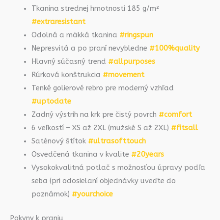
Tkanina strednej hmotnosti 185 g/m²
#extraresistant
Odolná a mäkká tkanina
#ringspun
Nepresvitá a po praní nevybledne
#100%quality
Hlavný súčasný trend
#allpurposes
Rúrková konštrukcia
#movement
Tenké golierové rebro pre moderný vzhľad
#uptodate
Zadný výstrih na krk pre čistý povrch
#comfort
6 veľkostí – XS až 2XL (mužské S až 2XL)
#fitsall
Saténový štítok
#ultrasofttouch
Osvedčená tkanina v kvalite
#20years
Vysokokvalitná potlač s možnosťou úpravy podľa
seba (pri odosielaní objednávky uveďte do
poznámok)
#yourchoice
Pokyny k praniu