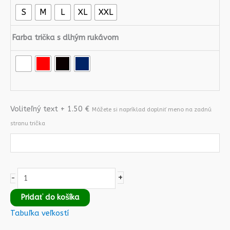
S
M
L
XL
XXL
Farba trička s dlhým rukávom
Voliteľný text + 1.50 €
Móžete si napríklad doplniť meno na zadnú
stranu trička
+
-
Pridať do košíka
Tabuľka veľkostí