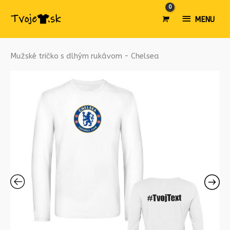
MENU
MENU
množstvo
Mužské tričko s dlhým rukávom - Chelsea
Mužské
tričko
s
dlhým
rukávom
-
Chelsea