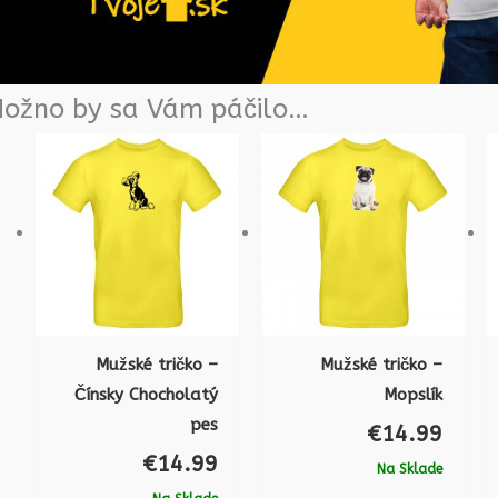
ožno by sa Vám páčilo…
Mužské tričko –
Mužské tričko –
Čínsky Chocholatý
Mopslík
pes
€
14.99
€
14.99
Na Sklade