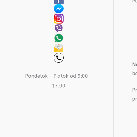
P
Ne
b
Pondelok – Piatok od 9:00 –
17:00
P
pr