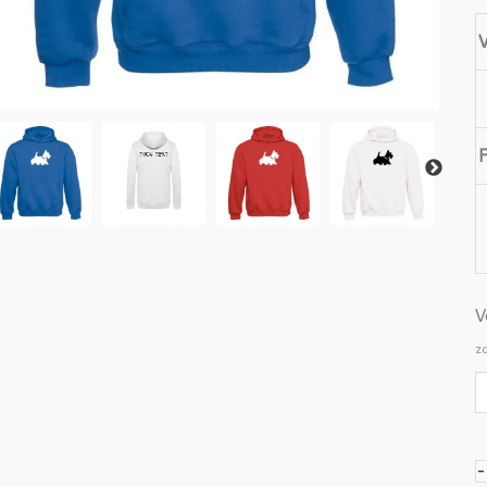
V
V
z
-