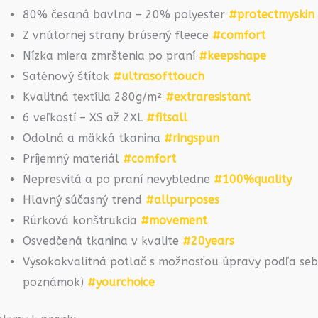
80% česaná bavlna – 20% polyester
#protectmyskin
Z vnútornej strany brúsený fleece
#comfort
Nízka miera zmrštenia po praní
#keepshape
Saténový štítok
#ultrasofttouch
Kvalitná textília 280g/m²
#extraresistant
6 veľkostí – XS až 2XL
#fitsall
Odolná a mäkká tkanina
#ringspun
Príjemný materiál
#comfort
Nepresvitá a po praní nevybledne
#100%quality
Hlavný súčasný trend
#allpurposes
Rúrková konštrukcia
#movement
Osvedčená tkanina v kvalite
#20years
Vysokokvalitná potlač s možnosťou úpravy podľa seba
poznámok)
#yourchoice