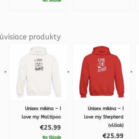
Na Sklade
úvisiace produkty
Unisex mikina – I
Unisex mikina – I
love my Maltipoo
love my Shepherd
(vlčiak)
€
25.99
€
25.99
Na Sklade