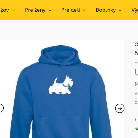
užov
Pre ženy
Pre deti
Doplnky
Vý
O
ž
–
M
v
o
€
N