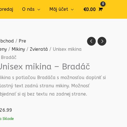
predaj
O nás
Môj účet
€
0.00
množstvo
bchod
/
Pre
Unisex
eny
/
Mikiny
/
Zvieratá
/ Unisex mikina
mikina
 Bradáč
Unisex mikina – Bradáč
-
Bradáč
ikina s potlačou Bradáča s možnosťou doplniť si
lastný text zadnú stranu mikiny. Možnosť
bjednať si aj bez textu na zadnej strane.
26.99
a Sklade