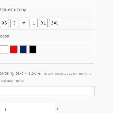
eľkosť mikiny
XS
S
M
L
XL
2XL
Farba
oliteľný text + 1.50 €
Móžete si napríklad doplniť meno na
adnú stranu trička
+