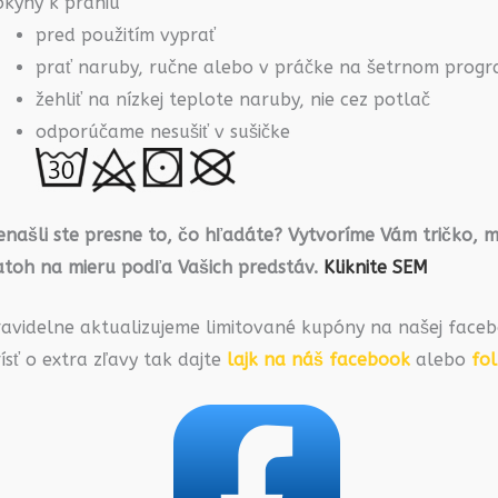
okyny k praniu
pred použitím vyprať
prať naruby, ručne alebo v práčke na šetrnom prog
žehliť na nízkej teplote naruby, nie cez potlač
odporúčame nesušiť v sušičke
našli ste presne to, čo hľadáte? Vytvoríme Vám tričko, m
atoh na mieru podľa Vašich predstáv.
Kliknite SEM
ravidelne aktualizujeme limitované kupóny na našej faceb
ísť o extra zľavy tak dajte
lajk na náš facebook
alebo
fo