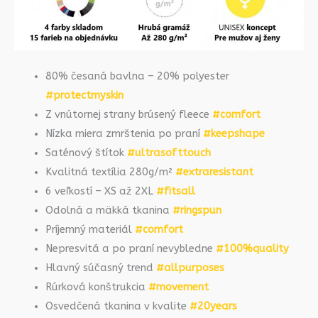
80% česaná bavlna – 20% polyester
#protectmyskin
Z vnútornej strany brúsený fleece
#comfort
Nízka miera zmrštenia po praní
#keepshape
Saténový štítok
#ultrasofttouch
Kvalitná textília 280g/m²
#extraresistant
6 veľkostí – XS až 2XL
#fitsall
Odolná a mäkká tkanina
#ringspun
Príjemný materiál
#comfort
Nepresvitá a po praní nevybledne
#100%quality
Hlavný súčasný trend
#allpurposes
Rúrková konštrukcia
#movement
Osvedčená tkanina v kvalite
#20years