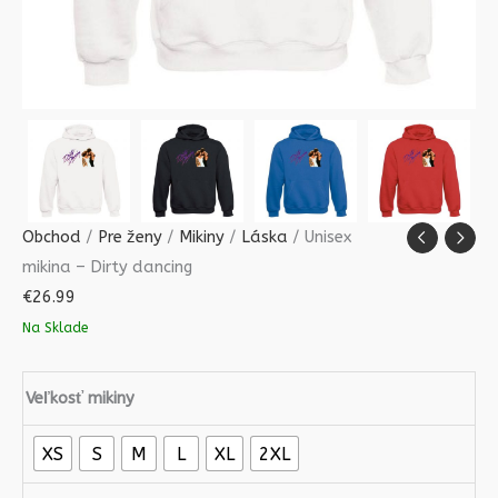
Obchod
/
Pre ženy
/
Mikiny
/
Láska
/ Unisex
mikina – Dirty dancing
€
26.99
Na Sklade
Veľkosť mikiny
XS
S
M
L
XL
2XL