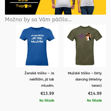
Možno by sa Vám páčilo…
Ženské tričko – Ja
Mužské tričko – Dirty
nekřičím, já tak
dancing (Hriešny
mluvím.
tanec)
€
13.99
€
14.99
Na Sklade
Na Sklade