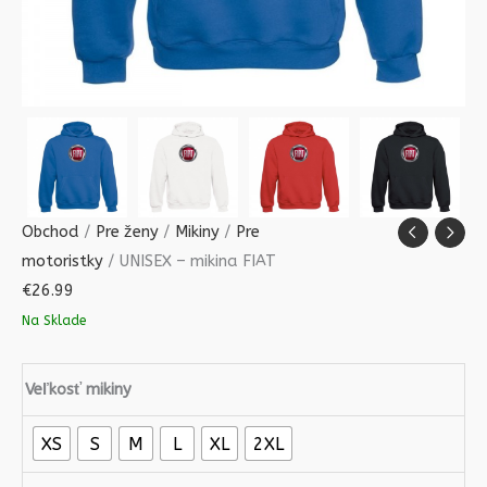
Obchod
/
Pre ženy
/
Mikiny
/
Pre
motoristky
/ UNISEX – mikina FIAT
€
26.99
Na Sklade
Veľkosť mikiny
XS
S
M
L
XL
2XL