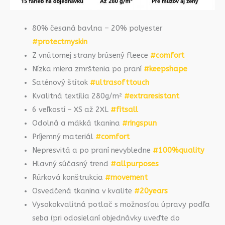
80% česaná bavlna – 20% polyester
#protectmyskin
Z vnútornej strany brúsený fleece
#comfort
Nízka miera zmrštenia po praní
#keepshape
Saténový štítok
#ultrasofttouch
Kvalitná textília 280g/m²
#extraresistant
6 veľkostí – XS až 2XL
#fitsall
Odolná a mäkká tkanina
#ringspun
Príjemný materiál
#comfort
Nepresvitá a po praní nevybledne
#100%quality
Hlavný súčasný trend
#allpurposes
Rúrková konštrukcia
#movement
Osvedčená tkanina v kvalite
#20years
Vysokokvalitná potlač s možnosťou úpravy podľa
seba (pri odosielaní objednávky uveďte do