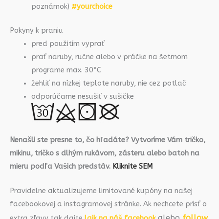
poznámok)
#yourchoice
Pokyny k praniu
pred použitím vyprať
prať naruby, ručne alebo v práčke na šetrnom
programe max. 30°C
žehliť na nízkej teplote naruby, nie cez potlač
odporúčame nesušiť v sušičke
Nenašli ste presne to, čo hľadáte? Vytvoríme Vám tričko,
mikinu, tričko s dlhým rukávom, zásteru alebo batoh na
mieru podľa Vašich predstáv.
Kliknite SEM
Pravidelne aktualizujeme limitované kupóny na našej
facebookovej a instagramovej stránke. Ak nechcete prísť o
alebo
follow
extra zľavy tak dajte
lajk na náš facebook