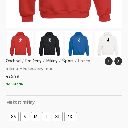
Obchod
/
Pre ženy
/
Mikiny
/
Šport
/ Unisex
mikina – Futbalový hráč
€
25.99
Na Sklade
Veľkosť mikiny
XS
S
M
L
XL
2XL