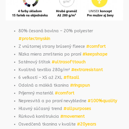
80% česaná bavlna – 20% polyester
#protectmyskin
Z vnútornej strany brúsený fleece
#comfort
Nízka miera zmrštenia po praní
#keepshape
Saténový štítok
#ultrasofttouch
Kvalitná textília 280g/m²
#extraresistant
6 veľkostí – XS až 2XL
#fitsall
Odolná a mäkká tkanina
#ringspun
Príjemný materiál
#comfort
Nepresvitá a po praní nevybledne
#100%quality
Hlavný súčasný trend
#allpurposes
Rúrková konštrukcia
#movement
Osvedčená tkanina v kvalite
#20years