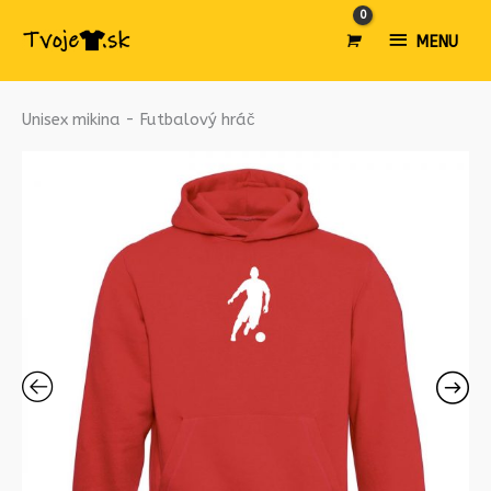
MENU
MENU
množstvo
Unisex mikina - Futbalový hráč
Unisex
mikina
-
Futbalový
hráč