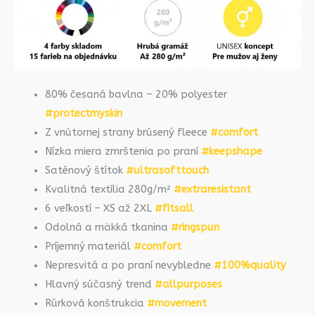
80% česaná bavlna – 20% polyester
#protectmyskin
Z vnútornej strany brúsený fleece
#comfort
Nízka miera zmrštenia po praní
#keepshape
Saténový štítok
#ultrasofttouch
Kvalitná textília 280g/m²
#extraresistant
6 veľkostí – XS až 2XL
#fitsall
Odolná a mäkká tkanina
#ringspun
Príjemný materiál
#comfort
Nepresvitá a po praní nevybledne
#100%quality
Hlavný súčasný trend
#allpurposes
Rúrková konštrukcia
#movement