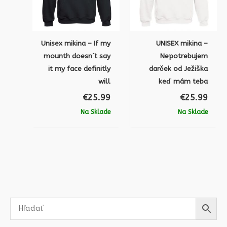
Unisex mikina – If my
UNISEX mikina –
mounth doesn´t say
Nepotrebujem
it my face definitly
darček od Ježiška
will
keď mám teba
€
25.99
€
25.99
Na Sklade
Na Sklade