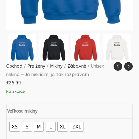
Obchod
/
Pre ženy
/
Mikiny
/
Zábavné
/ Unisex
mikina – Ja nekričím, ja tak rozprávam
€
25.99
Na Sklade
Veľkosť mikiny
XS
S
M
L
XL
2XL