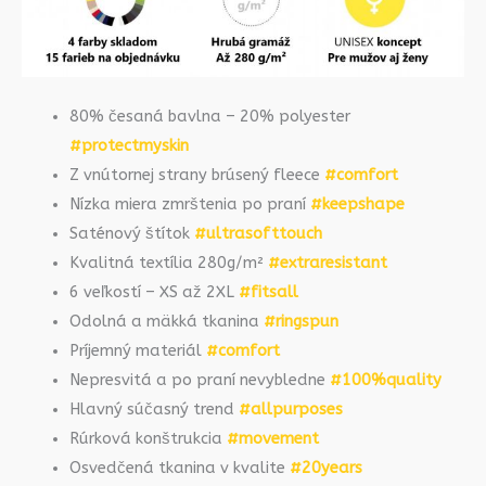
80% česaná bavlna – 20% polyester
#protectmyskin
Z vnútornej strany brúsený fleece
#comfort
Nízka miera zmrštenia po praní
#keepshape
Saténový štítok
#ultrasofttouch
Kvalitná textília 280g/m²
#extraresistant
6 veľkostí – XS až 2XL
#fitsall
Odolná a mäkká tkanina
#ringspun
Príjemný materiál
#comfort
Nepresvitá a po praní nevybledne
#100%quality
Hlavný súčasný trend
#allpurposes
Rúrková konštrukcia
#movement
Osvedčená tkanina v kvalite
#20years