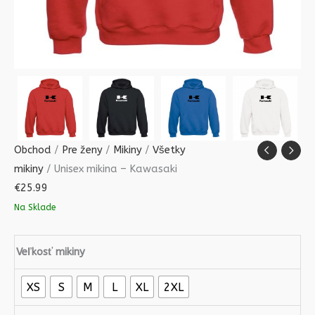
Obchod
/
Pre ženy
/
Mikiny
/
Všetky
mikiny
/ Unisex mikina – Kawasaki
€
25.99
Na Sklade
Veľkosť mikiny
XS
S
M
L
XL
2XL