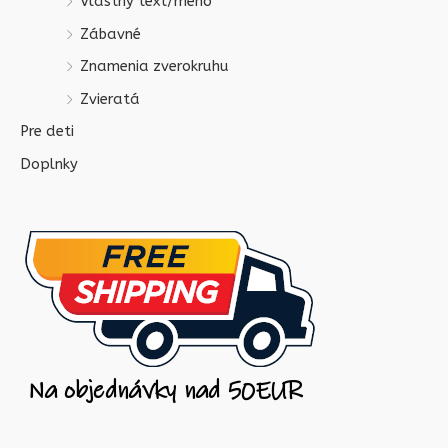
Vlastný text/meno
Zábavné
Znamenia zverokruhu
Zvieratá
Pre deti
Doplnky