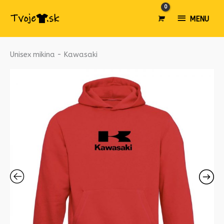
MENU
MENU
množstvo
Unisex mikina - Kawasaki
Unisex
mikina
-
Kawasaki