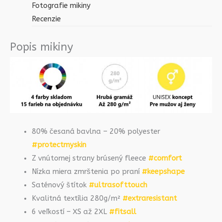
Fotografie mikiny
Recenzie
Popis mikiny
80% česaná bavlna – 20% polyester
#protectmyskin
Z vnútornej strany brúsený fleece
#comfort
Nízka miera zmrštenia po praní
#keepshape
Saténový štítok
#ultrasofttouch
Kvalitná textília 280g/m²
#extraresistant
6 veľkostí – XS až 2XL
#fitsall