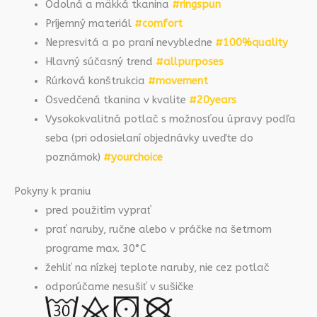
Odolná a mäkká tkanina
#ringspun
Príjemný materiál
#comfort
Nepresvitá a po praní nevybledne
#100%quality
Hlavný súčasný trend
#allpurposes
Rúrková konštrukcia
#movement
Osvedčená tkanina v kvalite
#20years
Vysokokvalitná potlač s možnosťou úpravy podľa
seba (pri odosielaní objednávky uveďte do
poznámok)
#yourchoice
Pokyny k praniu
pred použitím vyprať
prať naruby, ručne alebo v práčke na šetrnom
programe max. 30°C
žehliť na nízkej teplote naruby, nie cez potlač
odporúčame nesušiť v sušičke