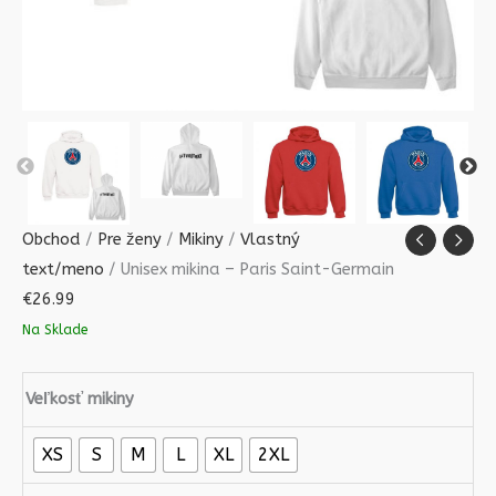
Obchod
/
Pre ženy
/
Mikiny
/
Vlastný
text/meno
/ Unisex mikina – Paris Saint-Germain
€
26.99
Na Sklade
Veľkosť mikiny
XS
S
M
L
XL
2XL