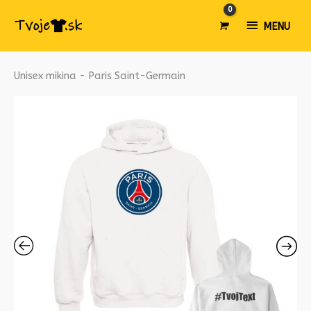
MENU
MENU
množstvo
Unisex mikina - Paris Saint-Germain
Unisex
mikina
-
Paris
Saint-
Germain