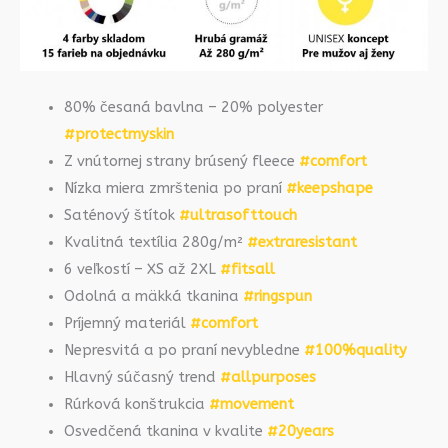
80% česaná bavlna – 20% polyester
#protectmyskin
Z vnútornej strany brúsený fleece
#comfort
Nízka miera zmrštenia po praní
#keepshape
Saténový štítok
#ultrasofttouch
Kvalitná textília 280g/m²
#extraresistant
6 veľkostí – XS až 2XL
#fitsall
Odolná a mäkká tkanina
#ringspun
Príjemný materiál
#comfort
Nepresvitá a po praní nevybledne
#100%quality
Hlavný súčasný trend
#allpurposes
Rúrková konštrukcia
#movement
Osvedčená tkanina v kvalite
#20years