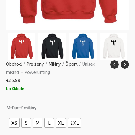
Obchod
/
Pre ženy
/
Mikiny
/
Šport
/ Unisex
mikina – Powerlifting
€
25.99
Na Sklade
Veľkosť mikiny
XS
S
M
L
XL
2XL