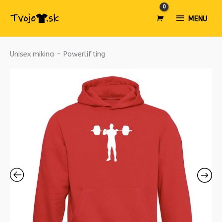
MENU
MENU
množstvo
Unisex mikina - Powerlifting
Unisex
mikina
-
Powerlifting