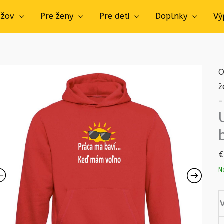
užov
Pre ženy
Pre deti
Doplnky
Vý
O
ž
–
€
N
V