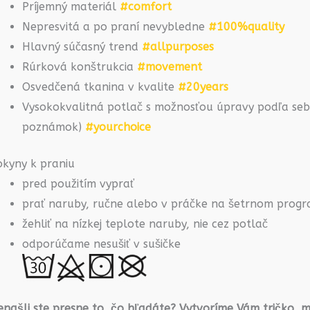
Príjemný materiál
#comfort
Nepresvitá a po praní nevybledne
#100%quality
Hlavný súčasný trend
#allpurposes
Rúrková konštrukcia
#movement
Osvedčená tkanina v kvalite
#20years
Vysokokvalitná potlač s možnosťou úpravy podľa seba
poznámok)
#yourchoice
okyny k praniu
pred použitím vyprať
prať naruby, ručne alebo v práčke na šetrnom prog
žehliť na nízkej teplote naruby, nie cez potlač
odporúčame nesušiť v sušičke
našli ste presne to, čo hľadáte? Vytvoríme Vám tričko, m