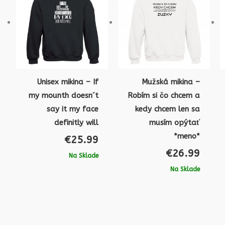
Unisex mikina – If
Mužská mikina –
my mounth doesn´t
Robím si čo chcem a
say it my face
kedy chcem len sa
definitly will
musím opýtať
*meno*
€
25.99
€
26.99
Na Sklade
Na Sklade