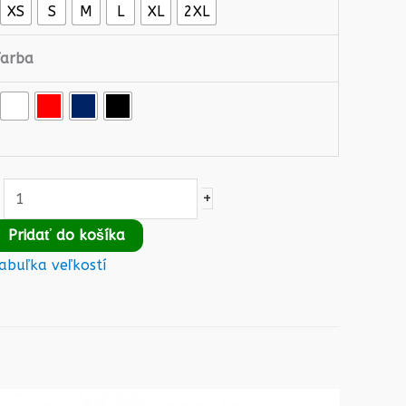
XS
S
M
L
XL
2XL
Farba
+
Pridať do košíka
abuľka veľkostí