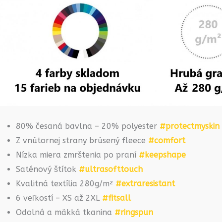
80% česaná bavlna – 20% polyester
#protectmyskin
Z vnútornej strany brúsený fleece
#comfort
Nízka miera zmrštenia po praní
#keepshape
Saténový štítok
#ultrasofttouch
Kvalitná textília 280g/m²
#extraresistant
6 veľkostí – XS až 2XL
#fitsall
Odolná a mäkká tkanina
#ringspun