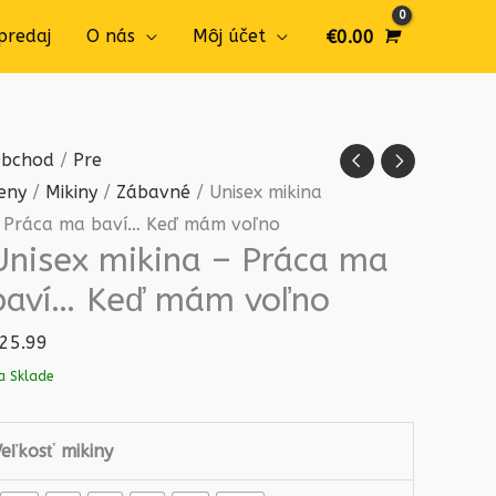
predaj
O nás
Môj účet
€
0.00
množstvo
bchod
/
Pre
Unisex
eny
/
Mikiny
/
Zábavné
/ Unisex mikina
mikina
 Práca ma baví… Keď mám voľno
Unisex mikina – Práca ma
-
Práca
baví… Keď mám voľno
ma
25.99
baví...
a Sklade
Keď
mám
voľno
eľkosť mikiny