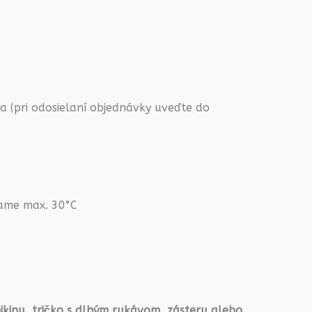
 (pri odosielaní objednávky uveďte do
rame max. 30°C
ikinu, tričko s dlhým rukávom, zásteru alebo