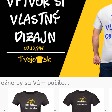
ožno by sa Vám páčilo…