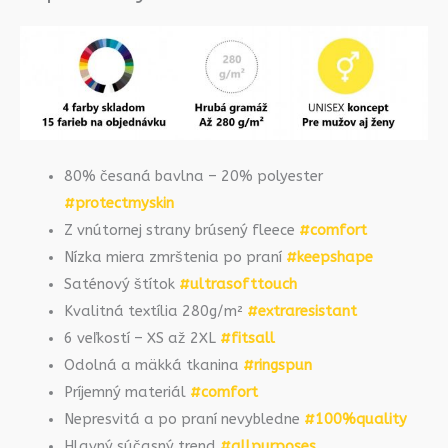
80% česaná bavlna – 20% polyester
#protectmyskin
Z vnútornej strany brúsený fleece
#comfort
Nízka miera zmrštenia po praní
#keepshape
Saténový štítok
#ultrasofttouch
Kvalitná textília 280g/m²
#extraresistant
6 veľkostí – XS až 2XL
#fitsall
Odolná a mäkká tkanina
#ringspun
Príjemný materiál
#comfort
Nepresvitá a po praní nevybledne
#100%quality
Hlavný súčasný trend
#allpurposes