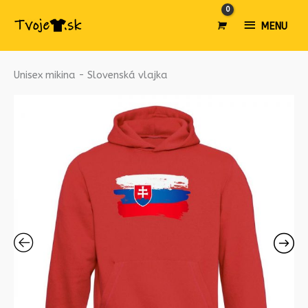
MENU
MENU
Unisex mikina - Slovenská vlajka
množstvo
Unisex
mikina
-
Slovenská
vlajka