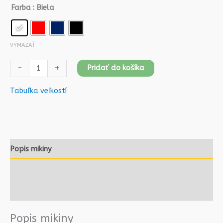
Farba
: Biela
VYMAZAŤ
-
+
Pridať do košíka
Tabuľka veľkostí
Popis mikiny
Ako vybrať tričko/mikinu
Recenzie
Popis mikiny