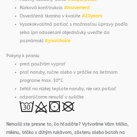
Rúrková konštrukcia
#movement
Osvedčená tkanina v kvalite
#20years
Vysokokvalitná potlač s možnosťou úpravy podľa
seba (pri odosielaní objednávky uveďte do
poznámok)
#yourchoice
Pokyny k praniu
pred použitím vyprať
prať naruby, ručne alebo v práčke na šetrnom
programe max. 30°C
žehliť na nízkej teplote naruby, nie cez potlač
odporúčame nesušiť v sušičke
Nenašli ste presne to, čo hľadáte? Vytvoríme Vám tričko,
mikinu, tričko s dlhým rukávom, zásteru alebo batoh na