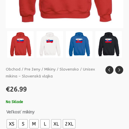
Obchod
/
Pre ženy
/
Mikiny
/
Slovensko
/ Unisex
mikina – Slovenská vlajka
€
26.99
Na Sklade
Veľkosť mikiny
XS
S
M
L
XL
2XL