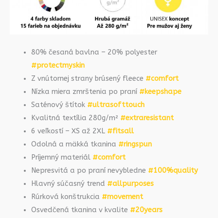
80% česaná bavlna – 20% polyester
#protectmyskin
Z vnútornej strany brúsený fleece
#comfort
Nízka miera zmrštenia po praní
#keepshape
Saténový štítok
#ultrasofttouch
Kvalitná textília 280g/m²
#extraresistant
6 veľkostí – XS až 2XL
#fitsall
Odolná a mäkká tkanina
#ringspun
Príjemný materiál
#comfort
Nepresvitá a po praní nevybledne
#100%quality
Hlavný súčasný trend
#allpurposes
Rúrková konštrukcia
#movement
Osvedčená tkanina v kvalite
#20years