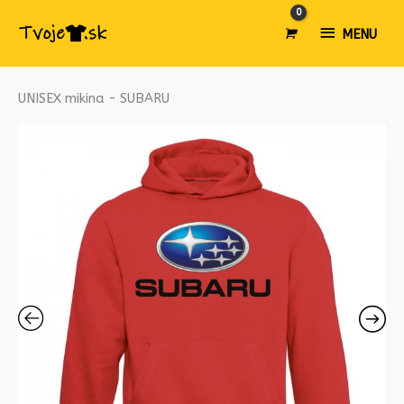
MENU
MENU
množstvo
UNISEX mikina - SUBARU
UNISEX
mikina
-
SUBARU