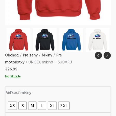
Obchod
/
Pre ženy
/
Mikiny
/
Pre
motoristky
/ UNISEX mikina – SUBARU
€
26.99
Na Sklade
Veľkosť mikiny
XS
S
M
L
XL
2XL