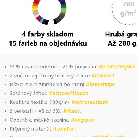
80% česaná bavlna – 20% polyester
#protectmyskin
Z vnútornej strany brúsený fleece
#comfort
Nízka miera zmrštenia po praní
#keepshape
Saténový štítok
#ultrasofttouch
Kvalitná textília 280g/m²
#extraresistant
6 veľkostí – XS až 2XL
#fitsall
Odolná a mäkká tkanina
#ringspun
Príjemný materiál
#comfort