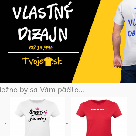
ožno by sa Vám páčilo…