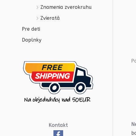
Znamenia zverokruhu
Zvieratá
Pre deti
Doplnky
P
Ne
Kontakt
b