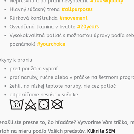
Nepresvitá a po praní nevybledne
#100%quality
Hlavný súčasný trend
#allpurposes
Rúrková konštrukcia
#movement
Osvedčená tkanina v kvalite
#20years
Vysokokvalitná potlač s možnosťou úpravy podľa seba
poznámok)
#yourchoice
okyny k praniu
pred použitím vyprať
prať naruby, ručne alebo v práčke na šetrnom prog
žehliť na nízkej teplote naruby, nie cez potlač
odporúčame nesušiť v sušičke
našli ste presne to, čo hľadáte? Vytvoríme Vám tričko, m
atoh na mieru podľa Vašich predstáv.
Kliknite SEM