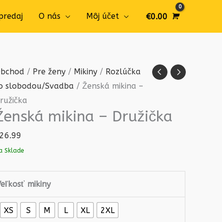
predaj
O nás
Môj účet
€
0.00
množstvo
bchod
/
Pre ženy
/
Mikiny
/
Rozlúčka
Ženská
o slobodou/Svadba
/ Ženská mikina –
mikina
ružička
Ženská mikina – Družička
-
Družička
26.99
a Sklade
eľkosť mikiny
XS
S
M
L
XL
2XL