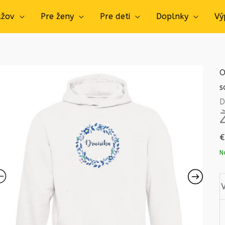
užov
Pre ženy
Pre deti
Doplnky
Vý
O
s
D
€
N
V