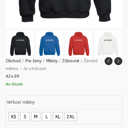
Obchod
/
Pre ženy
/
Mikiny
/
Zábavné
/ Ženská
mikina – Ja utrácam
€
24.99
Na Sklade
Veľkosť mikiny
XS
S
M
L
XL
2XL