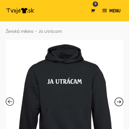
MENU
MENU
množstvo
Ženská mikina - Ja utrácam
Ženská
mikina
-
Ja
utrácam