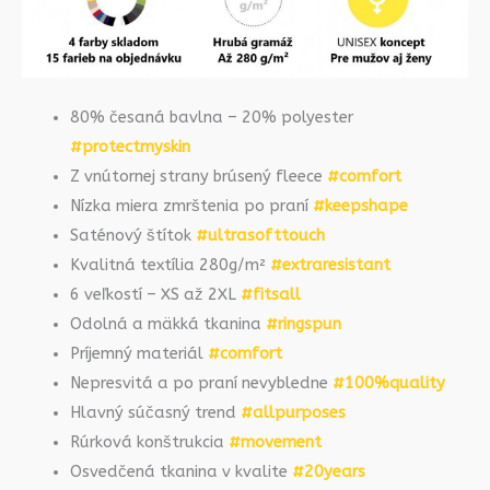
80% česaná bavlna – 20% polyester
#protectmyskin
Z vnútornej strany brúsený fleece
#comfort
Nízka miera zmrštenia po praní
#keepshape
Saténový štítok
#ultrasofttouch
Kvalitná textília 280g/m²
#extraresistant
6 veľkostí – XS až 2XL
#fitsall
Odolná a mäkká tkanina
#ringspun
Príjemný materiál
#comfort
Nepresvitá a po praní nevybledne
#100%quality
Hlavný súčasný trend
#allpurposes
Rúrková konštrukcia
#movement
Osvedčená tkanina v kvalite
#20years