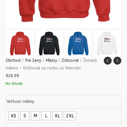
Obchod
/
Pre ženy
/
Mikiny
/
Zábavné
/ Ženská
mikina – Kráľovné sa rodia vo Februári
€
26.99
Na Sklade
Veľkosť mikiny
XS
S
M
L
XL
2XL