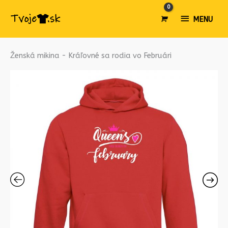
MENU
MENU
množstvo
Ženská mikina - Kráľovné sa rodia vo Februári
Ženská
mikina
-
Kráľovné
sa
rodia
vo
Februári