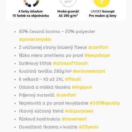
80% česaná bavlna – 20% polyester
#protectmyskin
Z vnútornej strany brúsený fleece
#comfort
Nízka miera zmrštenia po praní
#keepshape
Saténový štítok
#ultrasofttouch
Kvalitná textília 280g/m²
#extraresistant
6 veľkostí – XS až 2XL
#fitsall
Odolná a mäkká tkanina
#ringspun
Príjemný materiál
#comfort
Nepresvitá a po praní nevybledne
#100%quality
Hlavný súčasný trend
#allpurposes
Rúrková konštrukcia
#movement
Osvedčená tkanina v kvalite
#20years