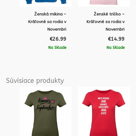
Ženská mikina –
Ženské tričko –
Kráľovné sa rodia v
Kráľovné sa rodia v
Novembri
Novembri
€
26.99
€
14.99
Na Sklade
Na Sklade
Súvisiace produkty
Pôvodná
Aktuálna
Pôvodná
Aktu
cena
cena
cena
cena
bola:
je:
bola:
je:
€14.99.
€9.99.
€14.99.
€9.9