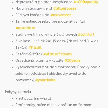
Nepresvitá a po praní nevybledne
#100%quality
Hlavný súčasný trend
#allpurposes
Rúrková konštrukcia
#movement
Tenké golierové rebro pre moderný vzhľad
#uptodate
Zadný výstrih na krk pre čistý povrch
#comfort
6 veľkostí – XS až 2XL (5 detských veľkostí 3-4 až
12-14)
#fitsall
Saténový štítok
#ultrasofttouch
Osvedčená tkanina v kvalite
#20years
Vysokokvalitná potlač s možnosťou úpravy podľa
seba (pri odosielaní objednávky uveďte do
poznámok)
#yourchoice
Pokyny k praniu
Pred použitím vyprať
Prať naruby, ručne alebo v práčke na šetrnom