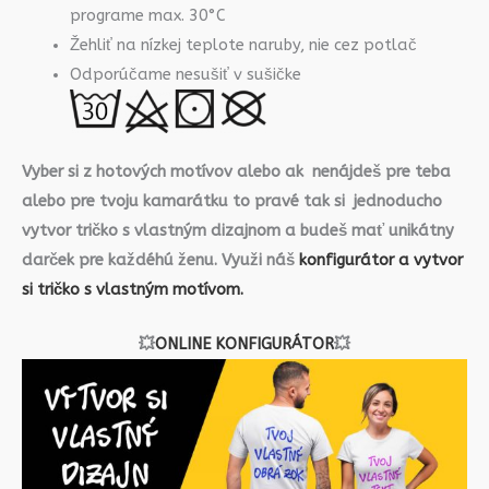
programe max. 30°C
Žehliť na nízkej teplote naruby, nie cez potlač
Odporúčame nesušiť v sušičke
Vyber si z hotových motívov alebo ak nenájdeš pre teba
alebo pre tvoju kamarátku to pravé tak si jednoducho
vytvor tričko s vlastným dizajnom a budeš mať unikátny
darček pre každéhú ženu. Využi náš
konfigurátor a vytvor
si tričko s vlastným motívom.
💥
ONLINE KONFIGURÁTOR
💥