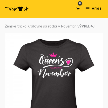
MENU
MENU
množstvo
Pôvodná
Aktuálna
Ženské tričko Kráľovné sa rodia v Novembri VÝPREDAJ
Ženské
cena
cena
tričko
bola:
je:
Kráľovné
€14.99.
€9.99.
sa
rodia
v
Novembri
VÝPREDAJ