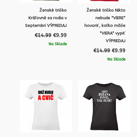
Ženské tričko
Ženské tričko Nikto
Kráľovné sa rodia v
nebude *VIERE*
Septembri VÝPREDAJ
hovoriť, koľko môže
*VIERA* vypiť
€
14.99
€
9.99
VÝPREDAJ
Na Sklade
€
14.99
€
9.99
Na Sklade
Pôvodná
Aktuálna
Pôvodná
Aktu
cena
cena
cena
cena
bola:
je:
bola:
je:
€13.99.
€9.99.
€14.99.
€9.9