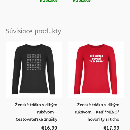
Na Sklade
Na Sklade
Súvisiace produkty
Ženské tričko s dlhým
Ženské tričko s dlhým
rukávom –
rukávom – Keď *MENO*
Cestovateľské značky
hovorí ty si ticho
€
16.99
€
17.99