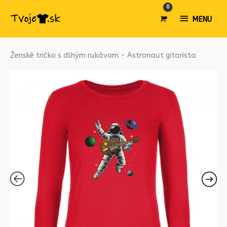
MENU
MENU
Ženské tričko s dlhým rukávom - Astronaut gitarista
množstvo
Ženské
tričko
s
dlhým
rukávom
-
Astronaut
gitarista