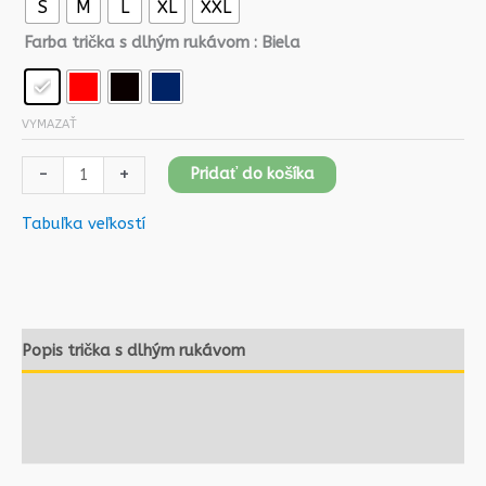
S
M
L
XL
XXL
Farba trička s dlhým rukávom
: Biela
VYMAZAŤ
-
+
Pridať do košíka
Tabuľka veľkostí
Popis trička s dlhým rukávom
Ako vybrať tričko/mikinu
Recenzie