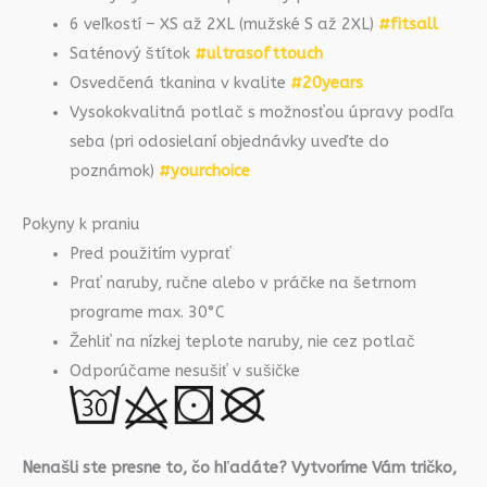
6 veľkostí – XS až 2XL (mužské S až 2XL)
#fitsall
Saténový štítok
#ultrasofttouch
Osvedčená tkanina v kvalite
#20years
Vysokokvalitná potlač s možnosťou úpravy podľa
seba (pri odosielaní objednávky uveďte do
poznámok)
#yourchoice
Pokyny k praniu
Pred použitím vyprať
Prať naruby, ručne alebo v práčke na šetrnom
programe max. 30°C
Žehliť na nízkej teplote naruby, nie cez potlač
Odporúčame nesušiť v sušičke
Nenašli ste presne to, čo hľadáte? Vytvoríme Vám tričko,