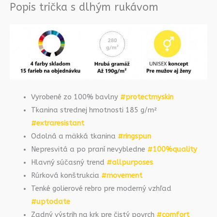
Popis trička s dlhým rukávom
Vyrobené zo 100% bavlny
#protectmyskin
Tkanina strednej hmotnosti 185 g/m²
#extraresistant
Odolná a mäkká tkanina
#ringspun
Nepresvitá a po praní nevybledne
#100%quality
Hlavný súčasný trend
#allpurposes
Rúrková konštrukcia
#movement
Tenké golierové rebro pre moderný vzhľad
#uptodate
Zadný výstrih na krk pre čistý povrch
#comfort