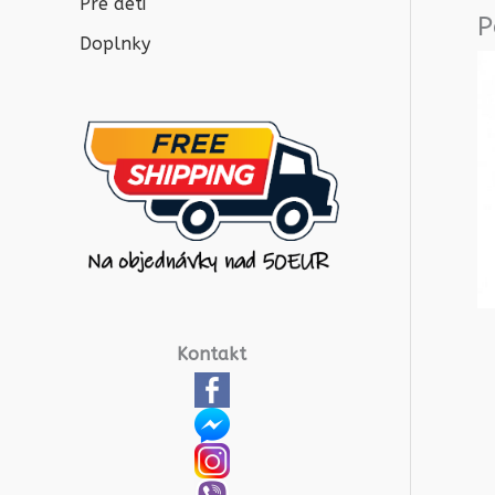
Pre deti
P
Doplnky
Kontakt