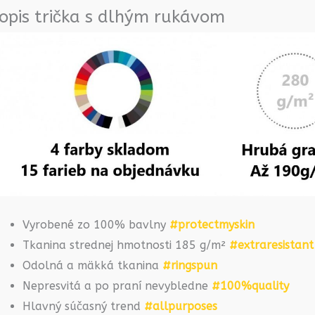
opis trička s dlhým rukávom
Vyrobené zo 100% bavlny
#protectmyskin
Tkanina strednej hmotnosti 185 g/m²
#extraresistant
Odolná a mäkká tkanina
#ringspun
Nepresvitá a po praní nevybledne
#100%quality
Hlavný súčasný trend
#allpurposes