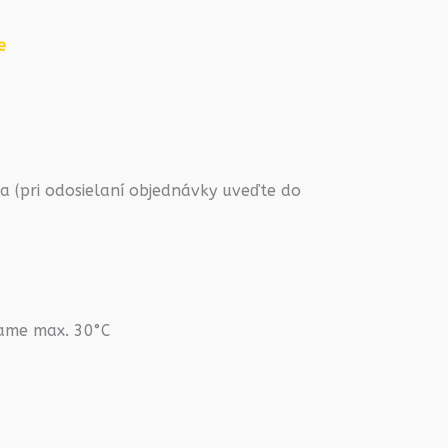
e
 (pri odosielaní objednávky uveďte do
rame max. 30°C