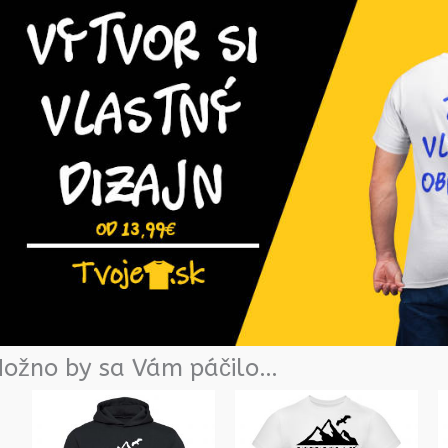
ožno by sa Vám páčilo…