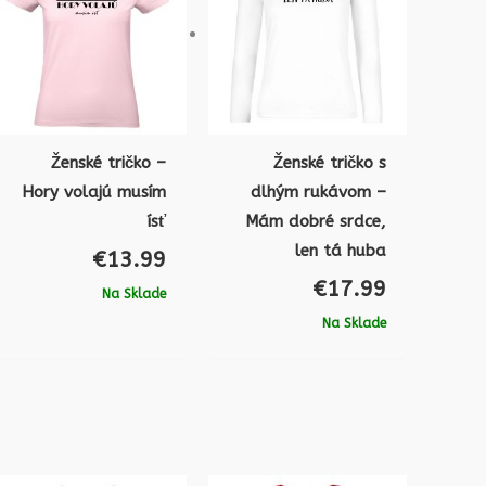
Ženské tričko –
Ženské tričko s
Hory volajú musím
dlhým rukávom –
ísť
Mám dobré srdce,
len tá huba
€
13.99
€
17.99
Na Sklade
Na Sklade