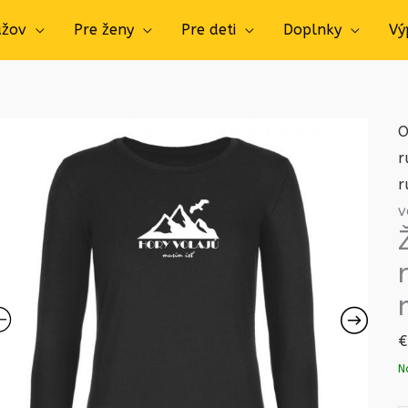
užov
Pre ženy
Pre deti
Doplnky
Vý
O
r
r
v
€
N