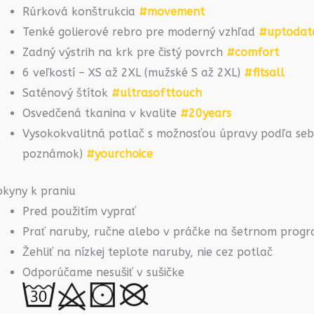
Rúrková konštrukcia
#movement
Tenké golierové rebro pre moderný vzhľad
#uptodat
Zadný výstrih na krk pre čistý povrch
#comfort
6 veľkostí – XS až 2XL (mužské S až 2XL)
#fitsall
Saténový štítok
#ultrasofttouch
Osvedčená tkanina v kvalite
#20years
Vysokokvalitná potlač s možnosťou úpravy podľa seba
poznámok)
#yourchoice
okyny k praniu
Pred použitím vyprať
Prať naruby, ručne alebo v práčke na šetrnom prog
Žehliť na nízkej teplote naruby, nie cez potlač
Odporúčame nesušiť v sušičke