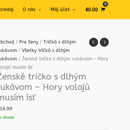
predaj
O nás
Môj účet
€
0.00
množstvo
bchod
/
Pre ženy
/
Tričká s dlhým
Ženské
ukávom
/
Všetky tričká s dlhým
tričko
ukávom
/ Ženské tričko s dlhým rukávom – Hory
s
olajú musím ísť
Ženské tričko s dlhým
dlhým
rukávom
rukávom – Hory volajú
-
musím ísť
Hory
16.99
volajú
musím
a Sklade
ísť