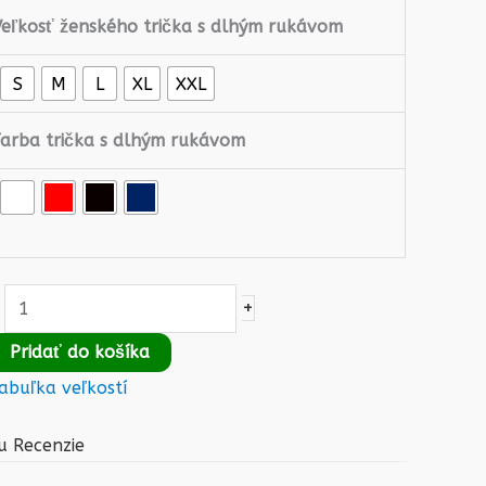
Veľkosť ženského trička s dlhým rukávom
S
M
L
XL
XXL
Farba trička s dlhým rukávom
+
Pridať do košíka
abuľka veľkostí
u
Recenzie