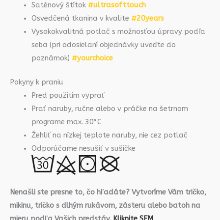
Saténový štítok
#ultrasofttouch
Osvedčená tkanina v kvalite
#20years
Vysokokvalitná potlač s možnosťou úpravy podľa
seba (pri odosielaní objednávky uveďte do
poznámok)
#yourchoice
Pokyny k praniu
Pred použitím vyprať
Prať naruby, ručne alebo v práčke na šetrnom
programe max. 30°C
Žehliť na nízkej teplote naruby, nie cez potlač
Odporúčame nesušiť v sušičke
Nenašli ste presne to, čo hľadáte? Vytvoríme Vám tričko,
mikinu, tričko s dlhým rukávom, zásteru alebo batoh na
mieru podľa Vašich predstáv.
Kliknite SEM