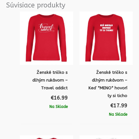
Súvisiace produkty
Ženské tričko s
Ženské tričko s
dlhým rukávom –
dlhým rukávom –
Travel addict
Keď *MENO* hovorí
ty si ticho
€
16.99
€
17.99
Na Sklade
Na Sklade