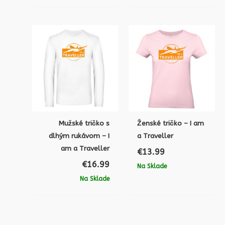
Mužské tričko s
Ženské tričko – I am
dlhým rukávom – I
a Traveller
am a Traveller
€
13.99
€
16.99
Na Sklade
Na Sklade