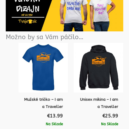
Možno by sa Vám páčilo…
Mužské tričko – I am
Unisex mikina – I am
a Traveller
a Traveller
€
13.99
€
25.99
Na Sklade
Na Sklade