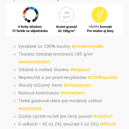
Vyrobené zo 100% bavlny
#protectmyskin
Tkanina strednej hmotnosti 185 g/m²
#extraresistant
Odolná a mäkká tkanina
#ringspun
Nepresvitá a po praní nevybledne
#100%quality
Hlavný súčasný trend
#allpurposes
Rúrková konštrukcia
#movement
Tenké golierové rebro pre moderný vzhľad
#uptodate
Zadný výstrih na krk pre čistý povrch
#comfort
6 veľkostí – XS až 2XL (mužské S až 2XL)
#fitsall