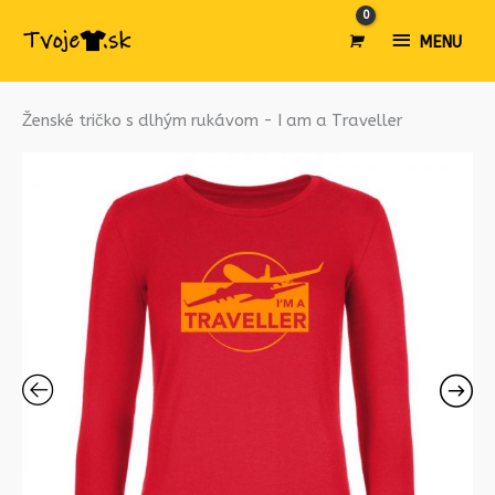
MENU
MENU
množstvo
Ženské tričko s dlhým rukávom - I am a Traveller
Ženské
tričko
s
dlhým
rukávom
-
I
am
a
Traveller