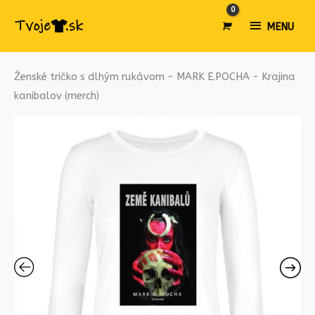
MENU
MENU
množstvo
Ženské tričko s dlhým rukávom - MARK E.POCHA - Krajina
Ženské
kanibalov (merch)
tričko
s
dlhým
rukávom
-
MARK
E.POCHA
-
Krajina
kanibalov
(merch)