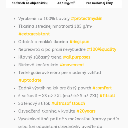
Vyrobené zo 100% bavlny
#protectmyskin
Tkanina strednej hmotnosti 185 g/m²
#extraresistant
Odolná a mäkká tkanina
#ringspun
Nepresvitá a po praní nevybledne
#100%quality
Hlavný súčasný trend
#allpurposes
Rúrková konštrukcia
#movement
Tenké golierové rebro pre moderný vzhľad
#uptodate
Zadný výstrih na krk pre čistý povrch
#comfort
6 veľkostí – XS až 2XL (mužské S až 2XL)
#fitsall
Saténový štítok
#ultrasofttouch
Osvedčená tkanina v kvalite
#20years
Vysokokvalitná potlač s možnosťou úpravy podľa
seba (pri odosielaní objednávky uveďte do