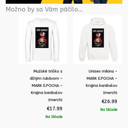
Možno by sa Vám páčilo…
Mužské tričko s
Unisex mikina –
dlhým rukávom –
MARK E.POCHA –
MARK E.POCHA –
Krajina kanibalov
Krajina kanibalov
(merch)
(merch)
€
26.99
€
17.99
Na Sklade
Na Sklade