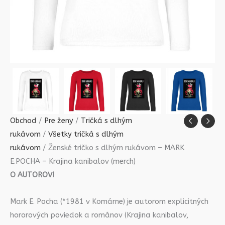
Obchod
/
Pre ženy
/
Tričká s dlhým
rukávom
/
Všetky tričká s dlhým
rukávom
/ Ženské tričko s dlhým rukávom – MARK
E.POCHA – Krajina kanibalov (merch)
O AUTOROVI
Mark E. Pocha (*1981 v Komárne) je autorom explicitných
hororových poviedok a románov (Krajina kanibalov,