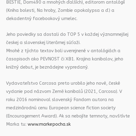
BESTIE, Dom490 a mnohých ďalších), editorom antológií
(Kniha bolesti, Na hroby, Zombie apokalypsa a ď.) a
dekadentný facebookový umelec.
Jeho poviedky sa dostali do TOP 5 v každej významnejšej
českej a slovenskej literárnej súťaži.
Mnohé z týchto textov boli uverejnené v antológiách a
časopisoch ako PEVNOST či XB1. Krajina kanibalov, jeho
knižný debut, je beznádejne vypredaný.
Vydavateľstvo Carcosa preto urobilo jeho nové, české
vydanie pod názvom Země kanibalů (2021, Carcosa). V
roku 2016 nominoval slovenský Fandom autora na
medzinárodnú cenu European science fiction society
(Encouragement Award). Ak sa nebojíte temnoty, navštívte
Marka tu:
www.markepocha.sk