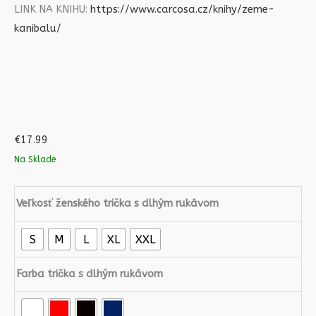
LINK NA KNIHU:
https://www.carcosa.cz/knihy/zeme-
kanibalu/
€
17.99
Na Sklade
Veľkosť ženského trička s dlhým rukávom
S
M
L
XL
XXL
Farba trička s dlhým rukávom