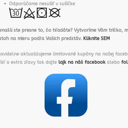
Odporúčame nesušiť v sušičke
našli ste presne to, čo hľadáte? Vytvoríme Vám tričko, m
atoh na mieru podľa Vašich predstáv.
Kliknite SEM
ravidelne aktualizujeme limitované kupóny na našej faceb
ísť o extra zľavy tak dajte
lajk na náš facebook
alebo
fo