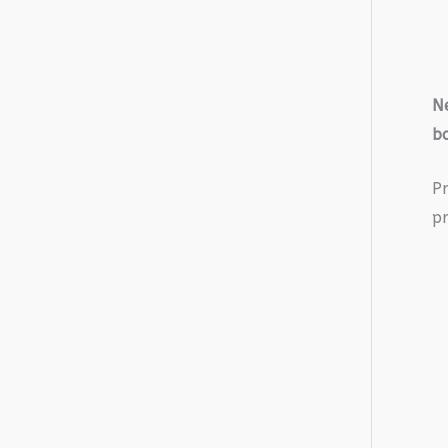
Ne
b
P
pr