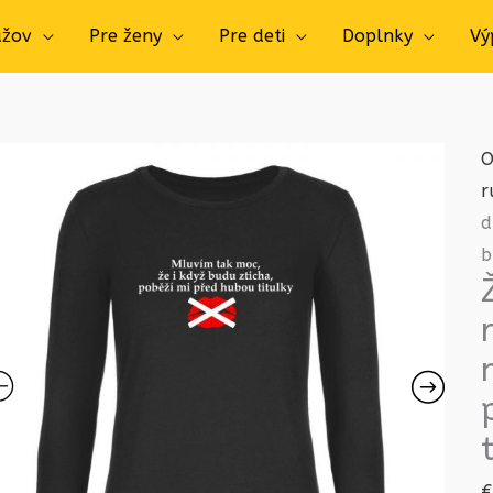
užov
Pre ženy
Pre deti
Doplnky
Vý
O
r
d
b
€