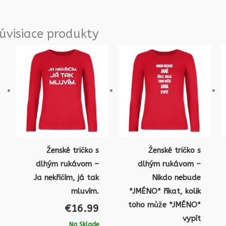
úvisiace produkty
Ženské tričko s
Ženské tričko s
dlhým rukávom –
dlhým rukávom –
Ja nekřičím, já tak
Nikdo nebude
mluvím.
*JMÉNO* říkat, kolik
toho může *JMÉNO*
€
16.99
vypít
Na Sklade