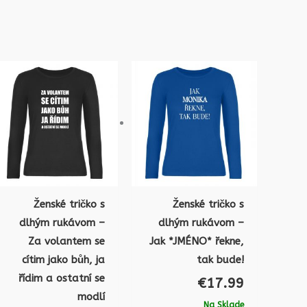
Ženské tričko s
Ženské tričko s
dlhým rukávom –
dlhým rukávom –
Za volantem se
Jak *JMÉNO* řekne,
cítim jako bůh, ja
tak bude!
řídim a ostatní se
€
17.99
modlí
Na Sklade