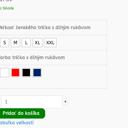
i
a Sklade
když
budu
Veľkosť ženského trička s dlhým rukávom
zticha,
poběží
S
M
L
XL
XXL
mi
před
Farba trička s dlhým rukávom
hubou
titulky
+
Pridať do košíka
abuľka veľkostí