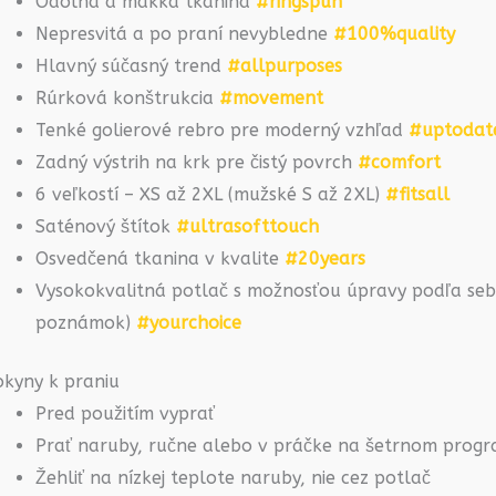
Odolná a mäkká tkanina
#ringspun
Nepresvitá a po praní nevybledne
#100%quality
Hlavný súčasný trend
#allpurposes
Rúrková konštrukcia
#movement
Tenké golierové rebro pre moderný vzhľad
#uptodat
Zadný výstrih na krk pre čistý povrch
#comfort
6 veľkostí – XS až 2XL (mužské S až 2XL)
#fitsall
Saténový štítok
#ultrasofttouch
Osvedčená tkanina v kvalite
#20years
Vysokokvalitná potlač s možnosťou úpravy podľa seba
poznámok)
#yourchoice
okyny k praniu
Pred použitím vyprať
Prať naruby, ručne alebo v práčke na šetrnom prog
Žehliť na nízkej teplote naruby, nie cez potlač