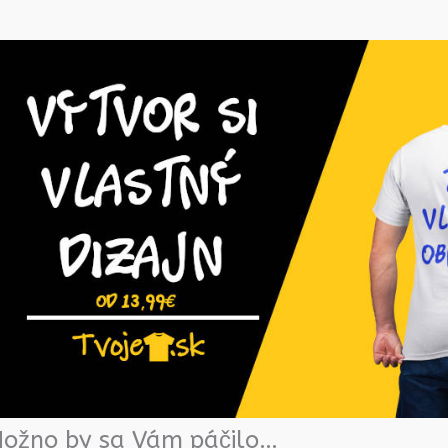
ožno by sa Vám páčilo…