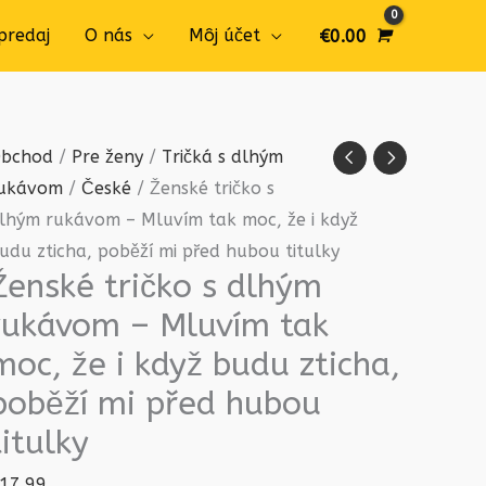
predaj
O nás
Môj účet
€
0.00
množstvo
bchod
/
Pre ženy
/
Tričká s dlhým
Ženské
ukávom
/
České
/ Ženské tričko s
tričko
lhým rukávom – Mluvím tak moc, že i když
s
udu zticha, poběží mi před hubou titulky
Ženské tričko s dlhým
dlhým
rukávom
rukávom – Mluvím tak
-
moc, že i když budu zticha,
Mluvím
poběží mi před hubou
tak
titulky
moc,
že
17.99