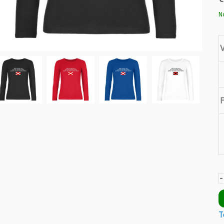
N
-
T