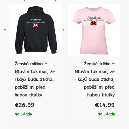
Ženská mikina –
Ženské tričko –
Mluvím tak moc, že
Mluvím tak moc, že
i když budu zticha,
i když budu zticha,
poběží mi před
poběží mi před
hubou titulky
hubou titulky
€
26.99
€
14.99
Na Sklade
Na Sklade