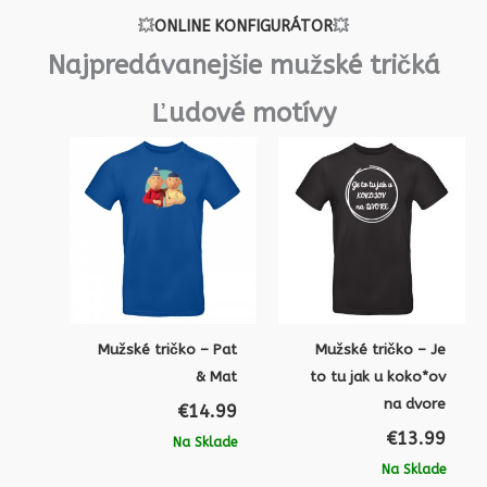
💥
ONLINE KONFIGURÁTOR
💥
Najpredávanejšie mužské tričká
Ľudové motívy
Mužské tričko – Pat
Mužské tričko – Je
& Mat
to tu jak u koko*ov
na dvore
€
14.99
€
13.99
Na Sklade
Na Sklade