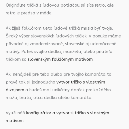
Originálne tričká s ľudovou potlačou sú síce retro, ale
retro je predsa v móde.
Ak žiješ folklórom tieto ľudové tričká musia byť tvoje.
Široký výber slovenských ľudových tričiek. V ponuke máme
pôvodné aj zmodernizované, slovenské aj udomácnené
motívy. Poteš svojho dedka, manžela, alebo priateľa
tričkom so
slovenským folklórnym motívom.
Ak nenájdeš pre teba alebo pre tvojho kamaráta to
pravé tak si jednoducho
vytvor tričko s vlastným
dizajnom
a budeš mať unikátny darček pre každého
muža, brata, otca dedka alebo kamaráta.
Využi náš
konfigurátor a vytvor si tričko s vlastným
motívom.