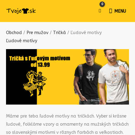
MENU
MENU
Obchod
/
Pre mužov
/
Tričká
/ Ľudové motívy
Ľudové motívy
Máme pre teba ľudové motívy na tričkách. Vyber si krásne
ľudové, folklórne vzory a ornamenty na mužských tričkách
so slovenskými motívmi v rôznych farbách a veľkostiach.