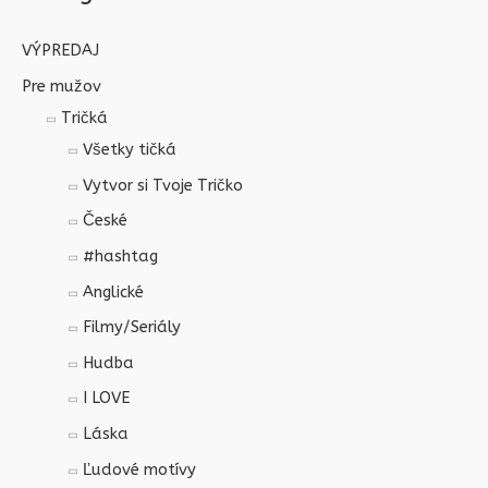
VÝPREDAJ
Pre mužov
Tričká
Všetky tičká
Vytvor si Tvoje Tričko
České
#hashtag
Anglické
Filmy/Seriály
Hudba
I LOVE
Láska
Ľudové motívy