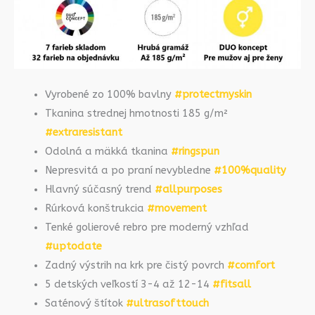
Vyrobené zo 100% bavlny
#protectmyskin
Tkanina strednej hmotnosti 185 g/m²
#extraresistant
Odolná a mäkká tkanina
#ringspun
Nepresvitá a po praní nevybledne
#100%quality
Hlavný súčasný trend
#allpurposes
Rúrková konštrukcia
#movement
Tenké golierové rebro pre moderný vzhľad
#uptodate
Zadný výstrih na krk pre čistý povrch
#comfort
5 detských veľkostí 3-4 až 12-14
#fitsall
Saténový štítok
#ultrasofttouch