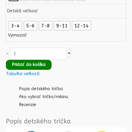
Detská veľkosť
3-4
5-6
7-8
9-11
12-14
Vymazať
+
-
Pridať do košíka
Tabuľka veľkostí
Popis detského trička
Ako vybrať tričko/mikinu
Recenzie
Popis detského trička