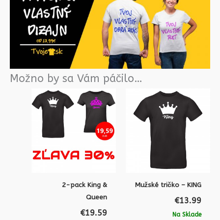
Možno by sa Vám páčilo…
2-pack King &
Mužské tričko – KING
Queen
€
13.99
€
19.59
Na Sklade