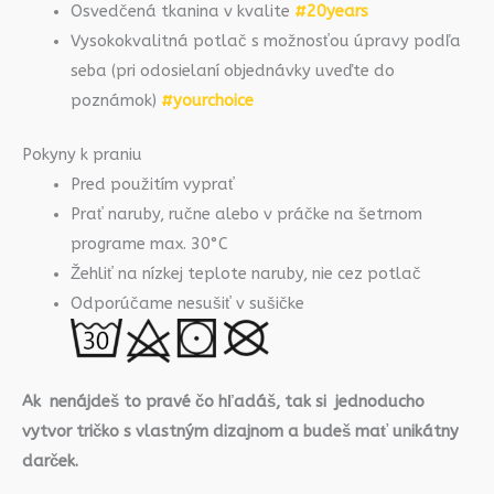
Osvedčená tkanina v kvalite
#20years
Vysokokvalitná potlač s možnosťou úpravy podľa
seba (pri odosielaní objednávky uveďte do
poznámok)
#yourchoice
Pokyny k praniu
Pred použitím vyprať
Prať naruby, ručne alebo v práčke na šetrnom
programe max. 30°C
Žehliť na nízkej teplote naruby, nie cez potlač
Odporúčame nesušiť v sušičke
Ak nenájdeš to pravé čo hľadáš, tak si jednoducho
vytvor tričko s vlastným dizajnom a budeš mať unikátny
darček.