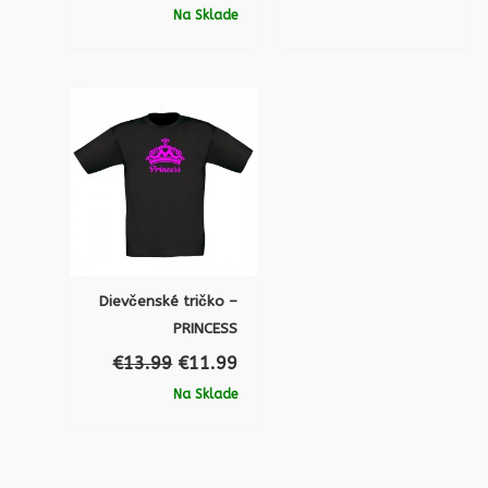
Na Sklade
Pôvodná
Aktuálna
cena
cena
bola:
je:
€13.99.
€11.99.
Dievčenské tričko –
PRINCESS
€
13.99
€
11.99
Na Sklade