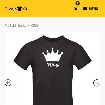
MENU
MENU
množstvo
Mužské tričko - KING
Mužské
tričko
-
KING