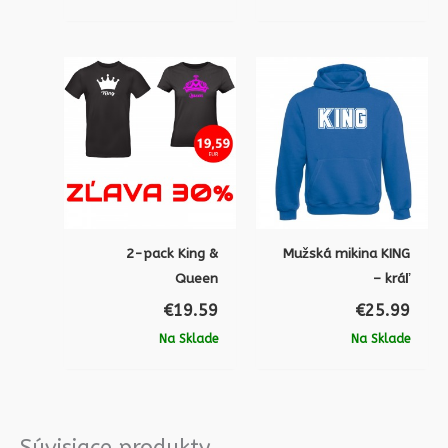
2-pack King &
Mužská mikina KING
Queen
– kráľ
€
19.59
€
25.99
Na Sklade
Na Sklade
Súvisiace produkty