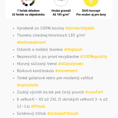
Vyrobené zo 100% bavlny
#protectmyskin
Tkanina strednej hmotnosti 185 g/m²
#extraresistant
Odolná a mäkká tkanina
#ringspun
Nepresvitá a po praní nevybledne
#100%quality
Hlavný súčasný trend
#allpurposes
Rúrková konštrukcia
#movement
Tenké golierové rebro pre moderný vzhľad
#uptodate
Zadný výstrih na krk pre čistý povrch
#comfort
6 veľkostí – XS až 2XL (5 detských veľkostí 3-4 až
12-14)
#fitsall
Saténový štítok
#ultrasofttouch