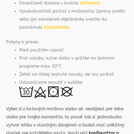
Osvedčená tkanina v kvalite
#20years
Vysokokvalitná potlač s možnosťou úpravy podľa
seba (pri odosielaní objednávky uveďte do
poznámok)
#yourchoice
Pokyny k praniu
Pred použitím vyprať
Prať naruby, ručne alebo v práčke na šetrnom
programe max. 30°C
Žehliť na nízkej teplote naruby, nie cez potlač
Odporúčame nesušiť v sušičke
Vyber si z hotových motívov alebo ak nenájdeš pre teba
alebo pre tvojho kamaráta to pravé tak si jednoducho
vytvor tričko s vlastným dizajnom a budeš mať unikátny
darček pre každéhého muža. Využi náš
konfigurátor a