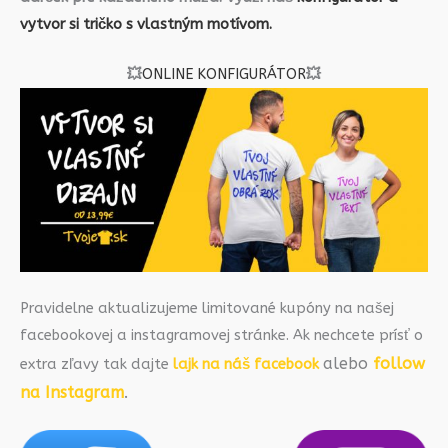
vytvor si tričko s vlastným motívom.
💥
ONLINE KONFIGURÁTOR
💥
Pravidelne aktualizujeme limitované kupóny na našej
facebookovej a instagramovej stránke. Ak nechcete prísť o
alebo
follow
extra zľavy tak dajte
lajk na náš facebook
na Instagram
.