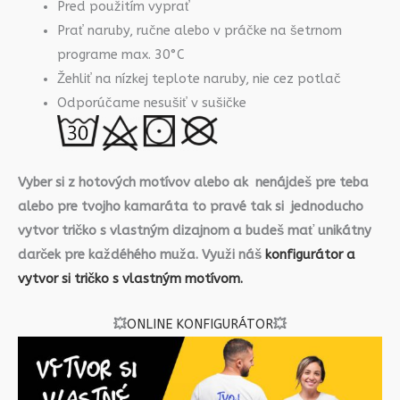
Pred použitím vyprať
Prať naruby, ručne alebo v práčke na šetrnom
programe max. 30°C
Žehliť na nízkej teplote naruby, nie cez potlač
Odporúčame nesušiť v sušičke
Vyber si z hotových motívov alebo ak nenájdeš pre teba
alebo pre tvojho kamaráta to pravé tak si jednoducho
vytvor tričko s vlastným dizajnom a budeš mať unikátny
darček pre každéhého muža. Využi náš
konfigurátor a
vytvor si tričko s vlastným motívom.
💥
ONLINE KONFIGURÁTOR
💥