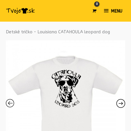
MENU
MENU
množstvo
Detské tričko - Louisiana CATAHOULA leopard dog
Detské
tričko
-
Louisiana
CATAHOULA
leopard
dog