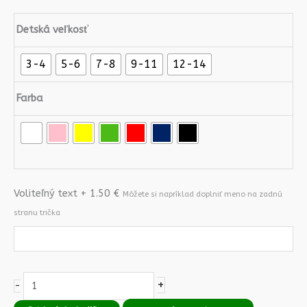
Detská veľkosť
3-4
5-6
7-8
9-11
12-14
Farba
Voliteľný text + 1.50 €
Móžete si napríklad doplniť meno na zadnú
stranu trička
+
-