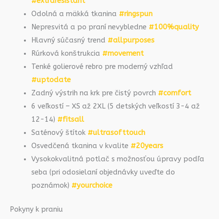
#extraresistant
Odolná a mäkká tkanina
#ringspun
Nepresvitá a po praní nevybledne
#100%quality
Hlavný súčasný trend
#allpurposes
Rúrková konštrukcia
#movement
Tenké golierové rebro pre moderný vzhľad
#uptodate
Zadný výstrih na krk pre čistý povrch
#comfort
6 veľkostí – XS až 2XL (5 detských veľkostí 3-4 až
12-14)
#fitsall
Saténový štítok
#ultrasofttouch
Osvedčená tkanina v kvalite
#20years
Vysokokvalitná potlač s možnosťou úpravy podľa
seba (pri odosielaní objednávky uveďte do
poznámok)
#yourchoice
Pokyny k praniu