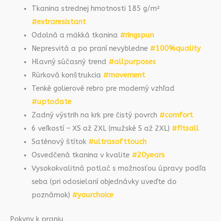
Tkanina strednej hmotnosti 185 g/m²
#extraresistant
Odolná a mäkká tkanina
#ringspun
Nepresvitá a po praní nevybledne
#100%quality
Hlavný súčasný trend
#allpurposes
Rúrková konštrukcia
#movement
Tenké golierové rebro pre moderný vzhľad
#uptodate
Zadný výstrih na krk pre čistý povrch
#comfort
6 veľkostí – XS až 2XL (mužské S až 2XL)
#fitsall
Saténový štítok
#ultrasofttouch
Osvedčená tkanina v kvalite
#20years
Vysokokvalitná potlač s možnosťou úpravy podľa
seba (pri odosielaní objednávky uveďte do
poznámok)
#yourchoice
Pokyny k praniu