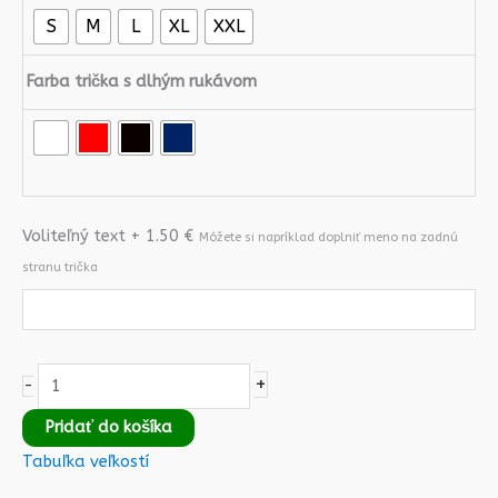
S
M
L
XL
XXL
Farba trička s dlhým rukávom
Voliteľný text + 1.50 €
Móžete si napríklad doplniť meno na zadnú
stranu trička
+
-
Pridať do košíka
Tabuľka veľkostí