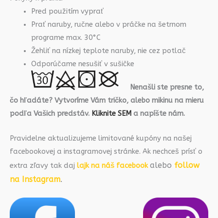
Pred použitím vyprať
Prať naruby, ručne alebo v práčke na šetrnom
programe max. 30°C
Žehliť na nízkej teplote naruby, nie cez potlač
Odporúčame nesušiť v sušičke
Nenašli ste presne to,
čo hľadáte? Vytvoríme Vám tričko, alebo mikinu na mieru
podľa Vašich predstáv.
Kliknite SEM
a napíšte nám.
Pravidelne aktualizujeme limitované kupóny na našej
facebookovej a instagramovej stránke. Ak nechceš prísť o
alebo
follow
extra zľavy tak daj
lajk na náš facebook
na Instagram
.