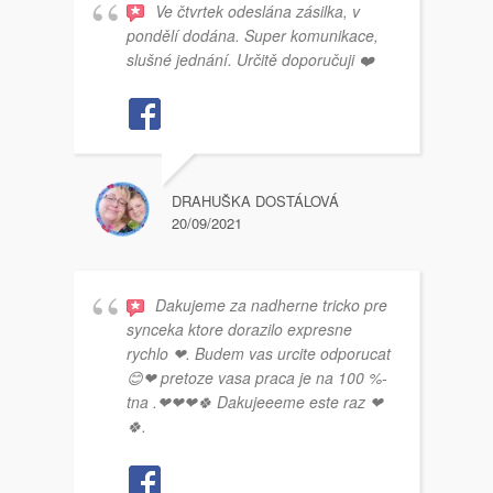
Ve čtvrtek odeslána zásilka, v
pondělí dodána. Super komunikace,
slušné jednání. Určitě doporučuji ❤️
DRAHUŠKA DOSTÁLOVÁ
20/09/2021
Dakujeme za nadherne tricko pre
synceka ktore dorazilo expresne
rychlo ❤. Budem vas urcite odporucat
😊❤ pretoze vasa praca je na 100 %-
tna .❤❤❤🍀 Dakujeeeme este raz ❤
🍀.