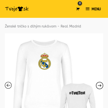
MENU
MENU
množstvo
Ženské tričko s dlhým rukávom - Real Madrid
Ženské
tričko
s
dlhým
rukávom
-
Real
Madrid