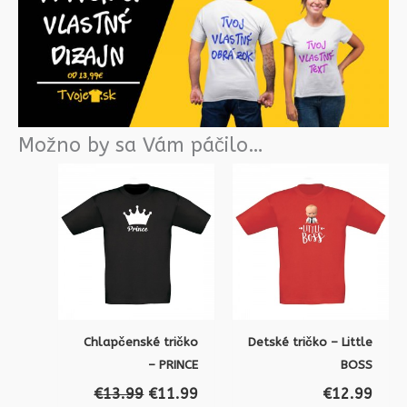
Možno by sa Vám páčilo…
Pôvodná
Aktuálna
cena
cena
bola:
je:
€13.99.
€11.99.
Chlapčenské tričko
Detské tričko – Little
– PRINCE
BOSS
€
13.99
€
11.99
€
12.99