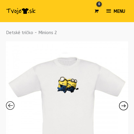
MENU
MENU
množstvo
Detské tričko - Minions 2
Detské
tričko
-
Minions
2