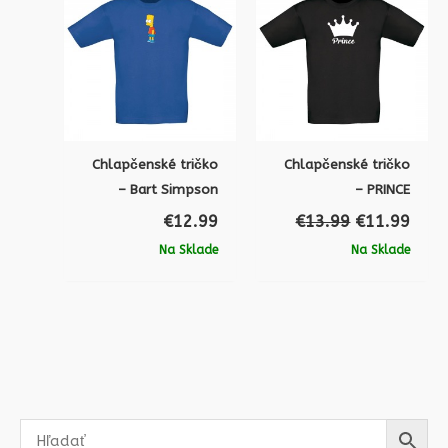
bola:
je:
€13.99.
€11.
Chlapčenské tričko
Chlapčenské tričko
– Bart Simpson
– PRINCE
€
12.99
€
13.99
€
11.99
Na Sklade
Na Sklade