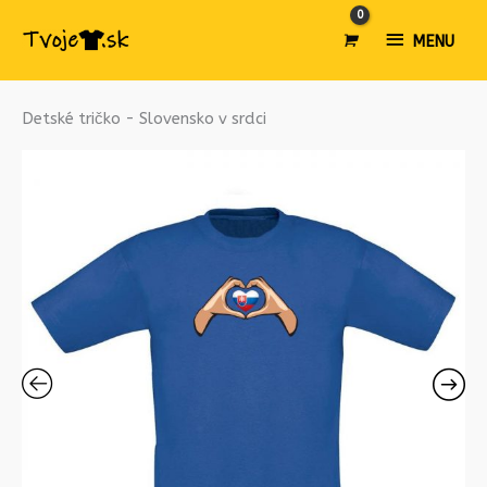
MENU
MENU
množstvo
Detské tričko - Slovensko v srdci
Detské
tričko
-
Slovensko
v
srdci