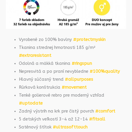
Vyrobené zo 100% bavlny
#protectmyskin
Tkanina strednej hmotnosti 185 g/m²
#extraresistant
Odolná a mäkká tkanina
#ringspun
Nepresvitá a po praní nevybledne
#100%quality
Hlavný súčasný trend
#allpurposes
Rúrková konštrukcia
#movement
Tenké golierové rebro pre moderný vzhľad
#uptodate
Zadný výstrih na krk pre čistý povrch
#comfort
5 detských veľkostí 3-4 až 12-14
#fitsall
Saténový štítok
#ultrasofttouch