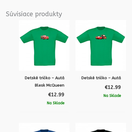
Súvisiace produkty
Detské tričko – Autá
Detské tričko – Autá
Blesk McQueen
€
12.99
€
12.99
Na Sklade
Na Sklade
Pôvodná
Aktu
cena
cena