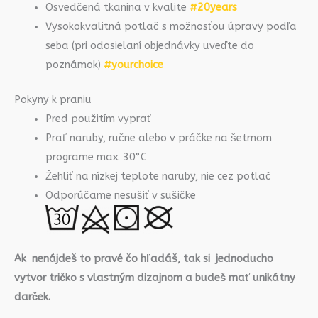
Osvedčená tkanina v kvalite
#20years
Vysokokvalitná potlač s možnosťou úpravy podľa
seba (pri odosielaní objednávky uveďte do
poznámok)
#yourchoice
Pokyny k praniu
Pred použitím vyprať
Prať naruby, ručne alebo v práčke na šetrnom
programe max. 30°C
Žehliť na nízkej teplote naruby, nie cez potlač
Odporúčame nesušiť v sušičke
Ak nenájdeš to pravé čo hľadáš, tak si jednoducho
vytvor tričko s vlastným dizajnom a budeš mať unikátny
darček.