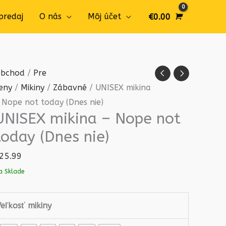
predaj
O nás
Môj účet
€
0.00
množstvo
bchod
/
Pre
UNISEX
eny
/
Mikiny
/
Zábavné
/ UNISEX mikina
mikina
 Nope not today (Dnes nie)
UNISEX mikina – Nope not
-
Nope
today (Dnes nie)
not
25.99
today
a Sklade
(Dnes
nie)
eľkosť mikiny