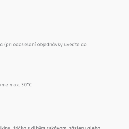
 (pri odosielaní objednávky uveďte do
rame max. 30°C
ikinu, tričko s dlhým rukávom, zásteru alebo