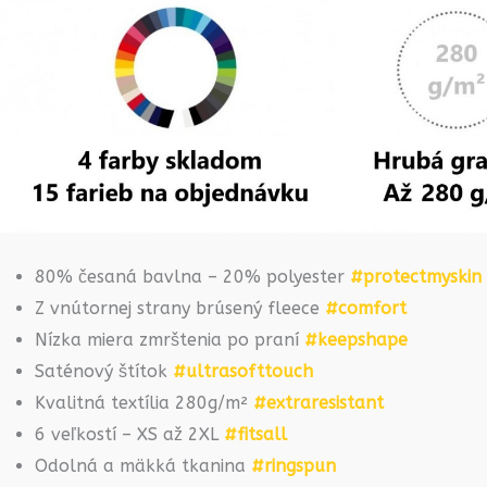
80% česaná bavlna – 20% polyester
#protectmyskin
Z vnútornej strany brúsený fleece
#comfort
Nízka miera zmrštenia po praní
#keepshape
Saténový štítok
#ultrasofttouch
Kvalitná textília 280g/m²
#extraresistant
6 veľkostí – XS až 2XL
#fitsall
Odolná a mäkká tkanina
#ringspun