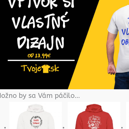
ožno by sa Vám páčilo…