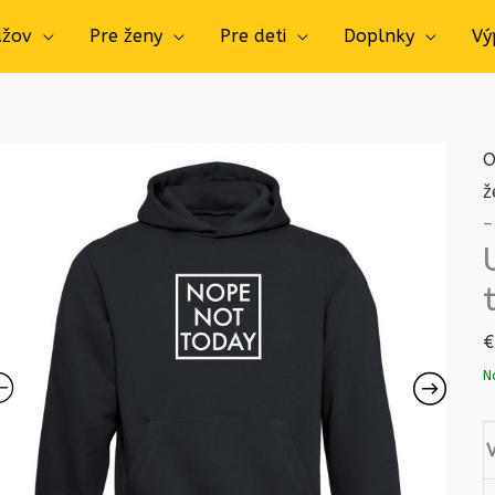
užov
Pre ženy
Pre deti
Doplnky
Vý
O
ž
–
€
N
V