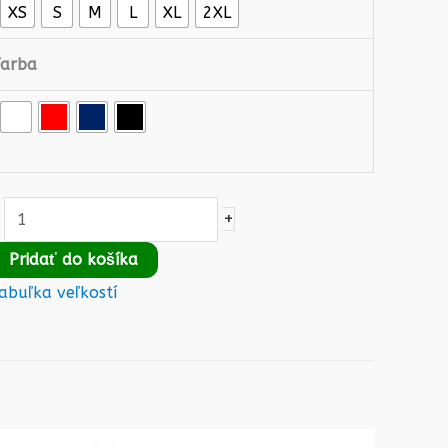
XS
S
M
L
XL
2XL
Farba
+
Pridať do košíka
abuľka veľkostí