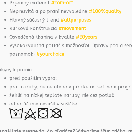
Príjemný materiál
#comfort
Nepresvitá a po praní nevybledne
#100%quality
Hlavný súčasný trend
#allpurposes
Rúrková konštrukcia
#movement
Osvedčená tkanina v kvalite
#20years
Vysokokvalitná potlač s možnosťou úpravy podľa seba
poznámok)
#yourchoice
okyny k praniu
pred použitím vyprať
prať naruby, ručne alebo v práčke na šetrnom prog
žehliť na nízkej teplote naruby, nie cez potlač
odporúčame nesušiť v sušičke
našli ste presne to, čo hľadáte? Vytvoríme Vám tričko, m