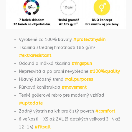
Vyrobené zo 100% bavlny
#protectmyskin
Tkanina strednej hmotnosti 185 g/m²
#extraresistant
Odolná a mäkká tkanina
#ringspun
Nepresvitá a po praní nevybledne
#100%quality
Hlavný súčasný trend
#allpurposes
Rúrková konštrukcia
#movement
Tenké golierové rebro pre moderný vzhľad
#uptodate
Zadný výstrih na krk pre čistý povrch
#comfort
6 veľkostí – XS až 2XL (5 detských veľkostí 3-4 až
12-14)
#fitsall