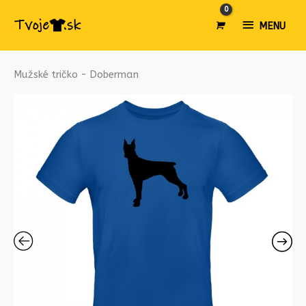
MENU
MENU
množstvo
Mužské tričko - Doberman
Mužské
tričko
-
Doberman