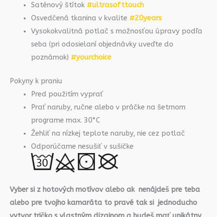
Saténový štítok
#ultrasofttouch
Osvedčená tkanina v kvalite
#20years
Vysokokvalitná potlač s možnosťou úpravy podľa
seba (pri odosielaní objednávky uveďte do
poznámok)
#yourchoice
Pokyny k praniu
Pred použitím vyprať
Prať naruby, ručne alebo v práčke na šetrnom
programe max. 30°C
Žehliť na nízkej teplote naruby, nie cez potlač
Odporúčame nesušiť v sušičke
Vyber si z hotových motívov alebo ak nenájdeš pre teba
alebo pre tvojho kamaráta to pravé tak si jednoducho
vytvor tričko s vlastným dizajnom a budeš mať unikátny