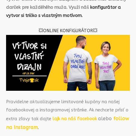
darček pre každéhého muža. Využi náš
konfigurátor a
vytvor si tričko s vlastným motívom.
💥
ONLINE KONFIGURÁTOR
💥
Pravidelne aktualizujeme limitované kupóny na našej
facebookovej a instagramovej stránke. Ak nechcete prísť o
alebo
follow
extra zľavy tak dajte
lajk na náš facebook
na Instagram
.