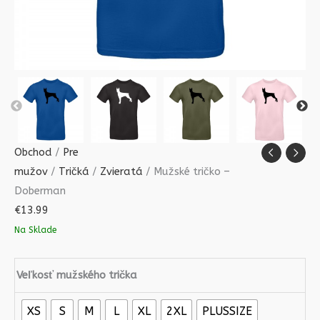
Obchod
/
Pre
mužov
/
Tričká
/
Zvieratá
/ Mužské tričko –
Doberman
€
13.99
Na Sklade
Veľkosť mužského trička
XS
S
M
L
XL
2XL
PLUSSIZE