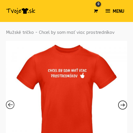
MENU
MENU
množstvo
Mužské tričko - Chcel by som mať viac prostredníkov
Mužské
tričko
-
Chcel
by
som
mať
viac
prostredníkov