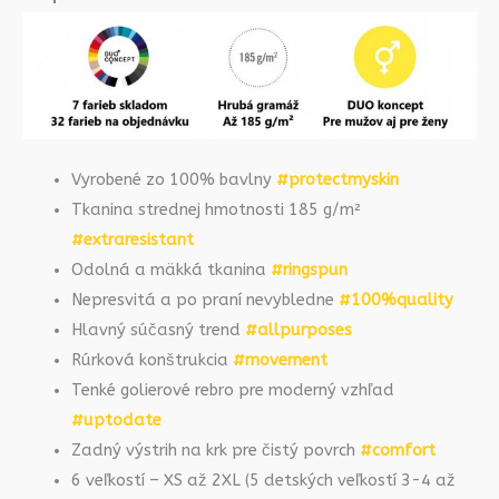
Vyrobené zo 100% bavlny
#protectmyskin
Tkanina strednej hmotnosti 185 g/m²
#extraresistant
Odolná a mäkká tkanina
#ringspun
Nepresvitá a po praní nevybledne
#100%quality
Hlavný súčasný trend
#allpurposes
Rúrková konštrukcia
#movement
Tenké golierové rebro pre moderný vzhľad
#uptodate
Zadný výstrih na krk pre čistý povrch
#comfort
6 veľkostí – XS až 2XL (5 detských veľkostí 3-4 až