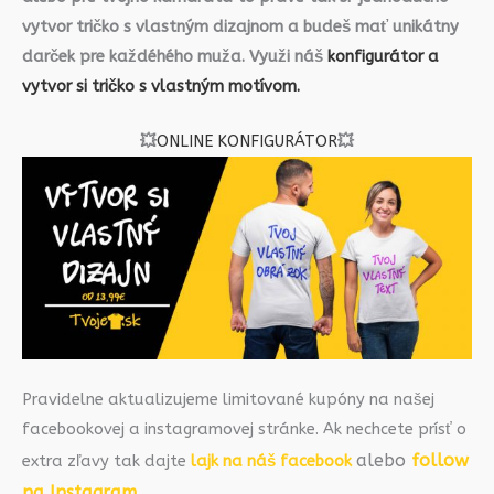
vytvor tričko s vlastným dizajnom a budeš mať unikátny
darček pre každéhého muža. Využi náš
konfigurátor a
vytvor si tričko s vlastným motívom.
💥
ONLINE KONFIGURÁTOR
💥
Pravidelne aktualizujeme limitované kupóny na našej
facebookovej a instagramovej stránke. Ak nechcete prísť o
alebo
follow
extra zľavy tak dajte
lajk na náš facebook
na Instagram
.