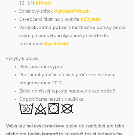
12-14)
#fitsall
Saténový štítok
#ultrasofttouch
Osvedčená tkanina v kvalite
#20years
Vysokokvalitná potlač s možnosťou úpravy podľa
seba (pri odosielaní objednávky uveďte do
poznámok)
#yourchoice
Pokyny k praniu
Pred použitím vyprať
Prať naruby, ručne alebo v práčke na šetrnom
programe max. 30°C
Žehliť na nízkej teplote naruby, nie cez potlač
Odporúčame nesušiť v sušičke
Vyber si z hotových motívov alebo ak nenájdeš pre teba
alebo pre tvojho kamaráta to pravé tak si jednoducho