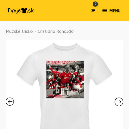
MENU
MENU
množstvo
Mužské tričko - Cristiano Ronaldo
Mužské
tričko
-
Cristiano
Ronaldo