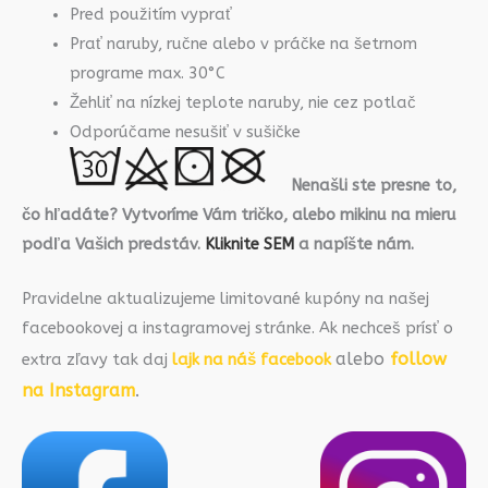
Pred použitím vyprať
Prať naruby, ručne alebo v práčke na šetrnom
programe max. 30°C
Žehliť na nízkej teplote naruby, nie cez potlač
Odporúčame nesušiť v sušičke
Nenašli ste presne to,
čo hľadáte? Vytvoríme Vám tričko, alebo mikinu na mieru
podľa Vašich predstáv.
Kliknite SEM
a napíšte nám.
Pravidelne aktualizujeme limitované kupóny na našej
facebookovej a instagramovej stránke. Ak nechceš prísť o
alebo
follow
extra zľavy tak daj
lajk na náš facebook
na Instagram
.