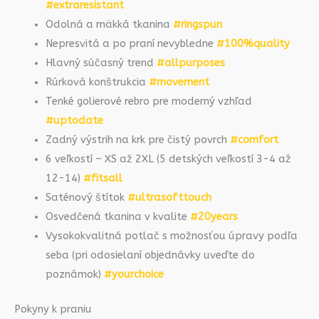
#extraresistant
Odolná a mäkká tkanina
#ringspun
Nepresvitá a po praní nevybledne
#100%quality
Hlavný súčasný trend
#allpurposes
Rúrková konštrukcia
#movement
Tenké golierové rebro pre moderný vzhľad
#uptodate
Zadný výstrih na krk pre čistý povrch
#comfort
6 veľkostí – XS až 2XL (5 detských veľkostí 3-4 až
12-14)
#fitsall
Saténový štítok
#ultrasofttouch
Osvedčená tkanina v kvalite
#20years
Vysokokvalitná potlač s možnosťou úpravy podľa
seba (pri odosielaní objednávky uveďte do
poznámok)
#yourchoice
Pokyny k praniu