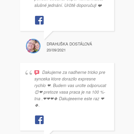
slušné jednání. Určitě doporučuji ❤️
DRAHUŠKA DOSTÁLOVÁ
20/09/2021
Dakujeme za nadherne tricko pre
synceka ktore dorazilo expresne
rychlo ❤. Budem vas urcite odporucat
😊❤ pretoze vasa praca je na 100 %-
tna .❤❤❤🍀 Dakujeeeme este raz ❤
🍀.