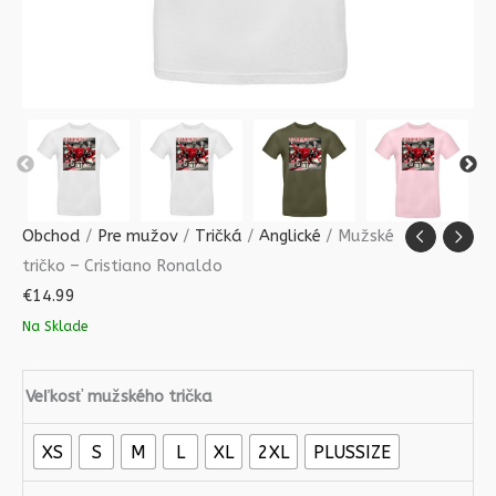
Obchod
/
Pre mužov
/
Tričká
/
Anglické
/ Mužské
tričko – Cristiano Ronaldo
€
14.99
Na Sklade
Veľkosť mužského trička
XS
S
M
L
XL
2XL
PLUSSIZE