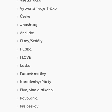
Všetky tičká
Vytvor si Tvoje Tričko
České
#hashtag
Anglické
Filmy/Seriály
Hudba
I LOVE
Láska
Ľudové motívy
Narodeniny/Párty
Pivo, víno a alkohol
Povolania
Pre geekov