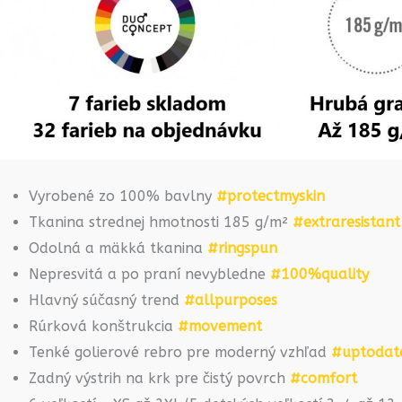
Vyrobené zo 100% bavlny
#protectmyskin
Tkanina strednej hmotnosti 185 g/m²
#extraresistant
Odolná a mäkká tkanina
#ringspun
Nepresvitá a po praní nevybledne
#100%quality
Hlavný súčasný trend
#allpurposes
Rúrková konštrukcia
#movement
Tenké golierové rebro pre moderný vzhľad
#uptodat
Zadný výstrih na krk pre čistý povrch
#comfort