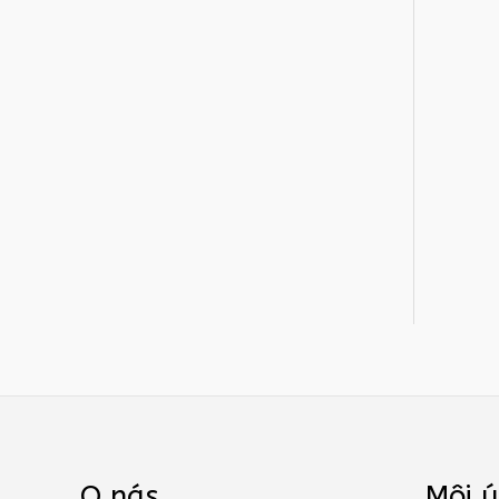
O nás
Môj ú