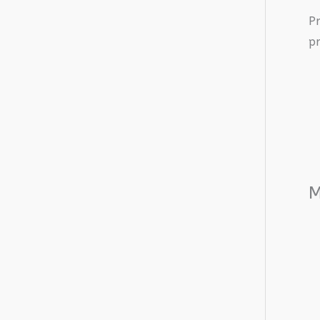
P
pr
M