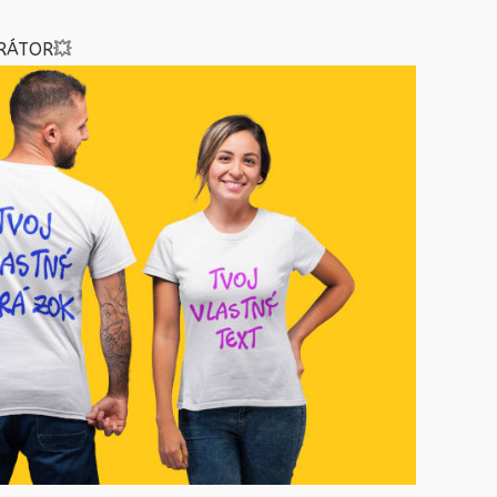
RÁTOR
💥