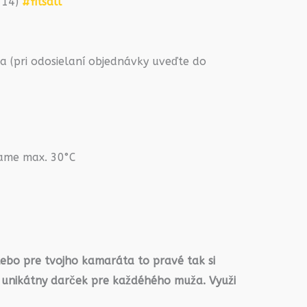
2-14)
#fitsall
 (pri odosielaní objednávky uveďte do
rame max. 30°C
lebo pre tvojho kamaráta to pravé tak si
 unikátny darček pre každéhého muža. Využi