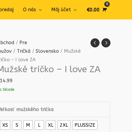
predaj
O nás
Môj účet
€
0.00
množstvo
bchod
/
Pre
Mužské
užov
/
Tričká
/
Slovensko
/ Mužské
tričko
ričko – I love ZA
Mužské tričko – I love ZA
-
I
14.99
love
a Sklade
ZA
Veľkosť mužského trička
XS
S
M
L
XL
2XL
PLUSSIZE