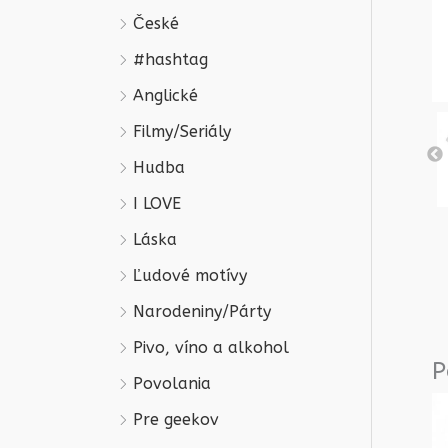
České
#hashtag
Anglické
Filmy/Seriály
Hudba
I LOVE
Láska
Ľudové motívy
Narodeniny/Párty
Pivo, víno a alkohol
P
Povolania
Pre geekov