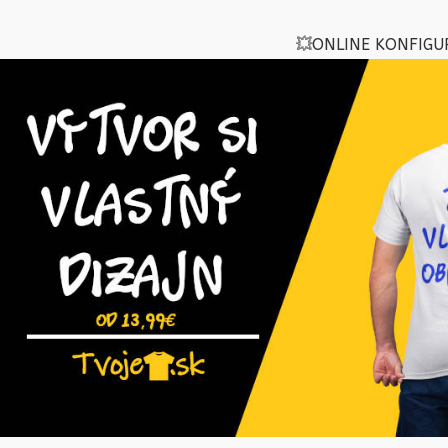
💥
ONLINE KONFIGU