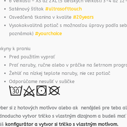
6 veľkostí – XS až 2XL (5 detských veľkostí 3-4 až 1
Saténový štítok
#ultrasofttouch
Osvedčená tkanina v kvalite
#20years
Vysokokvalitná potlač s možnosťou úpravy podľa seba
poznámok)
#yourchoice
okyny k praniu
Pred použitím vyprať
Prať naruby, ručne alebo v práčke na šetrnom prog
Žehliť na nízkej teplote naruby, nie cez potlač
Odporúčame nesušiť v sušičke
yber si z hotových motívov alebo ak nenájdeš pre teba a
ednoducho vytvor tričko s vlastným dizajnom a budeš mať
áš
konfigurátor a vytvor si tričko s vlastným motívom.