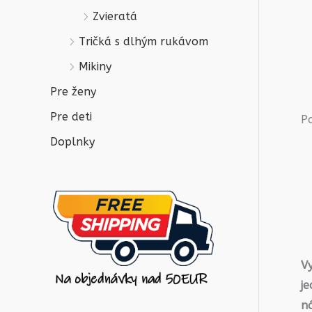
Zvieratá
Tričká s dlhým rukávom
Mikiny
Pre ženy
Pre deti
P
Doplnky
V
j
n