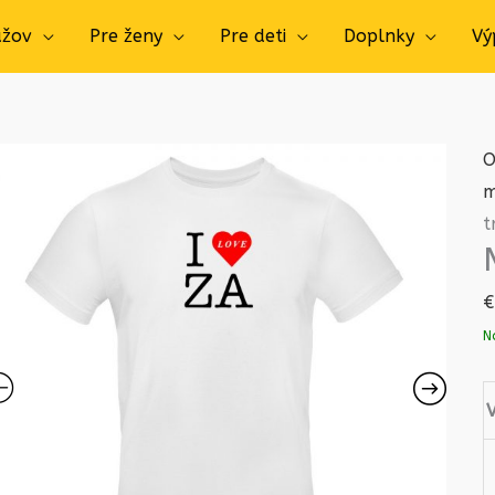
užov
Pre ženy
Pre deti
Doplnky
Vý
O
m
t
€
N