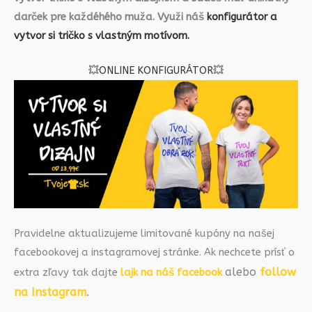
darček pre každéhého muža. Využi náš
konfigurátor a
vytvor si tričko s vlastným motívom.
💥
ONLINE KONFIGURÁTOR
💥
Pravidelne aktualizujeme limitované kupóny na našej
facebookovej a instagramovej stránke. Ak nechcete prísť o
alebo
follow
extra zľavy tak dajte
lajk na náš facebook
na Instagram
.