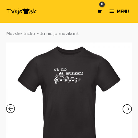
MENU
MENU
množstvo
Mužské tričko - Ja nič ja muzikant
Mužské
tričko
-
Ja
nič
ja
muzikant