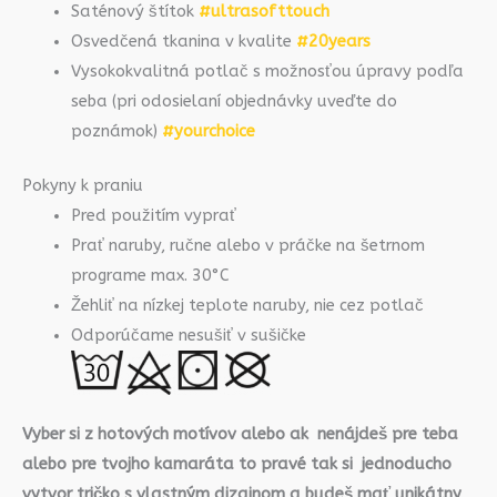
Saténový štítok
#ultrasofttouch
Osvedčená tkanina v kvalite
#20years
Vysokokvalitná potlač s možnosťou úpravy podľa
seba (pri odosielaní objednávky uveďte do
poznámok)
#yourchoice
Pokyny k praniu
Pred použitím vyprať
Prať naruby, ručne alebo v práčke na šetrnom
programe max. 30°C
Žehliť na nízkej teplote naruby, nie cez potlač
Odporúčame nesušiť v sušičke
Vyber si z hotových motívov alebo ak nenájdeš pre teba
alebo pre tvojho kamaráta to pravé tak si jednoducho
vytvor tričko s vlastným dizajnom a budeš mať unikátny