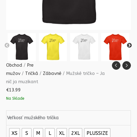
Obchod
/
Pre
mužov
/
Tričká
/
Zábavné
/ Mužské tričko – Ja
nič ja muzikant
€
13.99
Na Sklade
Veľkosť mužského trička
XS
S
M
L
XL
2XL
PLUSSIZE