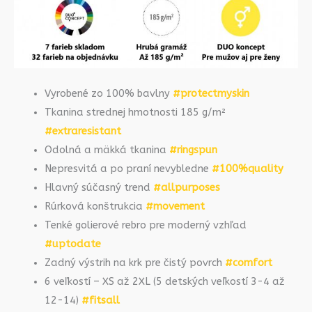
Vyrobené zo 100% bavlny
#protectmyskin
Tkanina strednej hmotnosti 185 g/m²
#extraresistant
Odolná a mäkká tkanina
#ringspun
Nepresvitá a po praní nevybledne
#100%quality
Hlavný súčasný trend
#allpurposes
Rúrková konštrukcia
#movement
Tenké golierové rebro pre moderný vzhľad
#uptodate
Zadný výstrih na krk pre čistý povrch
#comfort
6 veľkostí – XS až 2XL (5 detských veľkostí 3-4 až
12-14)
#fitsall