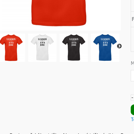
M
-
T