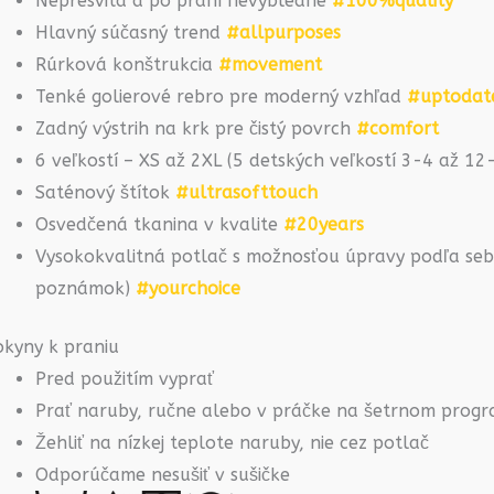
Nepresvitá a po praní nevybledne
#100%quality
Hlavný súčasný trend
#allpurposes
Rúrková konštrukcia
#movement
Tenké golierové rebro pre moderný vzhľad
#uptodat
Zadný výstrih na krk pre čistý povrch
#comfort
6 veľkostí – XS až 2XL (5 detských veľkostí 3-4 až 1
Saténový štítok
#ultrasofttouch
Osvedčená tkanina v kvalite
#20years
Vysokokvalitná potlač s možnosťou úpravy podľa seba
poznámok)
#yourchoice
okyny k praniu
Pred použitím vyprať
Prať naruby, ručne alebo v práčke na šetrnom prog
Žehliť na nízkej teplote naruby, nie cez potlač
Odporúčame nesušiť v sušičke