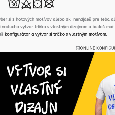
yber si z hotových motívov alebo ak nenájdeš pre teba a
ednoducho vytvor tričko s vlastným dizajnom a budeš mať
áš
konfigurátor a vytvor si tričko s vlastným motívom.
💥
ONLINE KONFIGU