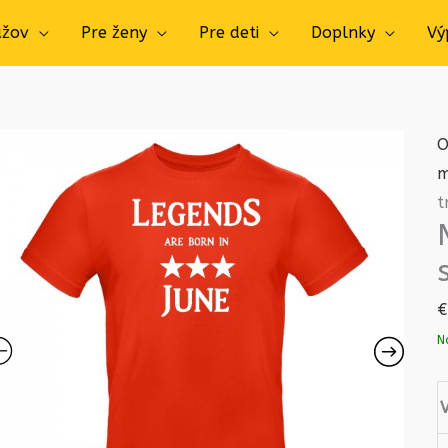
užov
Pre ženy
Pre deti
Doplnky
Vý
O
m
t
€
N