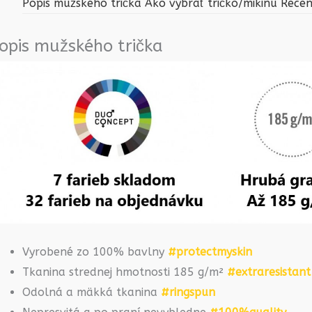
Popis mužského trička
Ako vybrať tričko/mikinu
Recen
opis mužského trička
Vyrobené zo 100% bavlny
#protectmyskin
Tkanina strednej hmotnosti 185 g/m²
#extraresistant
Odolná a mäkká tkanina
#ringspun