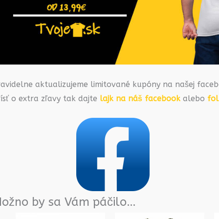
ravidelne aktualizujeme limitované kupóny na našej faceb
ísť o extra zľavy tak dajte
lajk na náš facebook
alebo
fo
ožno by sa Vám páčilo…