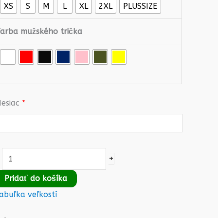
XS
S
M
L
XL
2XL
PLUSSIZE
Farba mužského trička
esiac
*
+
Pridať do košíka
abuľka veľkostí