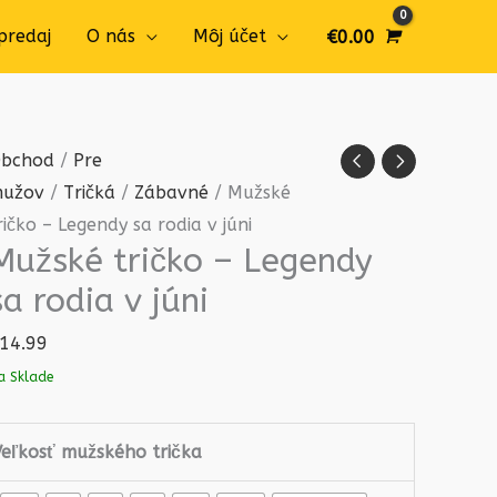
predaj
O nás
Môj účet
€
0.00
množstvo
bchod
/
Pre
Mužské
užov
/
Tričká
/
Zábavné
/ Mužské
tričko
ričko – Legendy sa rodia v júni
Mužské tričko – Legendy
-
Legendy
sa rodia v júni
sa
14.99
rodia
a Sklade
v
júni
Veľkosť mužského trička