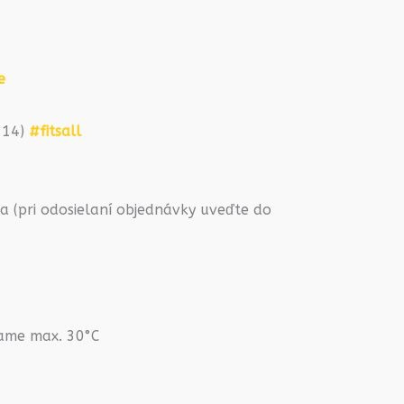
e
2-14)
#fitsall
 (pri odosielaní objednávky uveďte do
rame max. 30°C