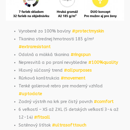
Vyrobené zo 100% bavlny
#protectmyskin
Tkanina strednej hmotnosti 185 g/m²
#extraresistant
Odolná a mäkká tkanina
#ringspun
Nepresvitá a po praní nevybledne
#100%quality
Hlavný súčasný trend
#allpurposes
Rúrková konštrukcia
#movement
Tenké golierové rebro pre moderný vzhľad
#uptodate
Zadný výstrih na krk pre čistý povrch
#comfort
6 veľkostí – XS až 2XL (5 detských veľkostí 3-4 až
12-14)
#fitsall
Saténový štítok
#ultrasofttouch