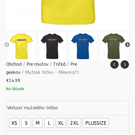
Obchod
/
Pre mužov
/
Tričká
/
Pre
geekov
/ Mužské tričko – Minecraft
€
14.99
Na Sklade
Veľkosť mužského trička
XS
S
M
L
XL
2XL
PLUSSIZE