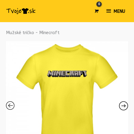
MENU
MENU
množstvo
Mužské tričko - Minecraft
Mužské
tričko
-
Minecraft