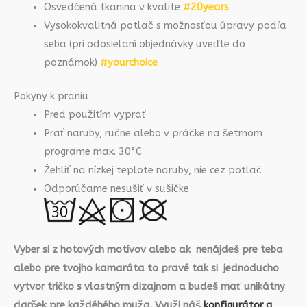
Osvedčená tkanina v kvalite
#20years
Vysokokvalitná potlač s možnosťou úpravy podľa
seba (pri odosielaní objednávky uveďte do
poznámok)
#yourchoice
Pokyny k praniu
Pred použitím vyprať
Prať naruby, ručne alebo v práčke na šetrnom
programe max. 30°C
Žehliť na nízkej teplote naruby, nie cez potlač
Odporúčame nesušiť v sušičke
Vyber si z hotových motívov alebo ak nenájdeš pre teba
alebo pre tvojho kamaráta to pravé tak si jednoducho
vytvor tričko s vlastným dizajnom a budeš mať unikátny
darček pre každéhého muža. Využi náš
konfigurátor a