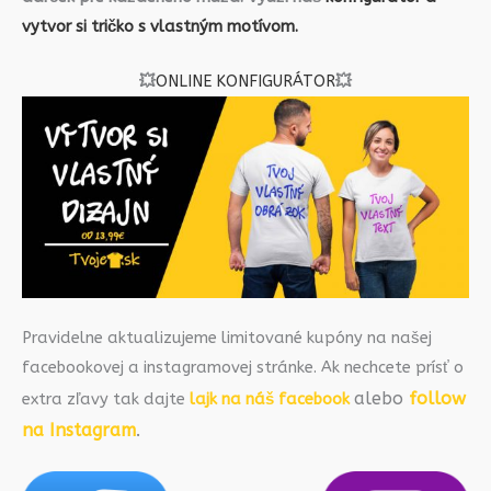
vytvor si tričko s vlastným motívom.
💥
ONLINE KONFIGURÁTOR
💥
Pravidelne aktualizujeme limitované kupóny na našej
facebookovej a instagramovej stránke. Ak nechcete prísť o
alebo
follow
extra zľavy tak dajte
lajk na náš facebook
na Instagram
.