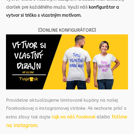
darček pre každéhého muža. Využi náš
konfigurátor a
vytvor si tričko s vlastným motívom.
💥
ONLINE KONFIGURÁTOR
💥
Pravidelne aktualizujeme limitované kupóny na našej
facebookovej a instagramovej stránke. Ak nechcete prísť o
alebo
follow
extra zľavy tak dajte
lajk na náš facebook
na Instagram
.