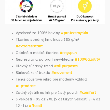
Vyrobené zo 100% bavlny
#protectmyskin
Tkanina strednej hmotnosti 185 g/m²
#extraresistant
Odolná a mäkká tkanina
#ringspun
Nepresvitá a po praní nevybledne
#100%quality
Hlavný súčasný trend
#allpurposes
Rúrková konštrukcia
#movement
Tenké golierové rebro pre moderný vzhľad
#uptodate
Zadný výstrih na krk pre čistý povrch
#comfort
6 veľkostí – XS až 2XL (5 detských veľkostí 3-4 až
12-14)
#fitsall