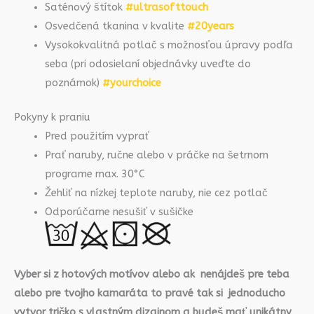
Saténový štítok
#ultrasofttouch
Osvedčená tkanina v kvalite
#20years
Vysokokvalitná potlač s možnosťou úpravy podľa
seba (pri odosielaní objednávky uveďte do
poznámok)
#yourchoice
Pokyny k praniu
Pred použitím vyprať
Prať naruby, ručne alebo v práčke na šetrnom
programe max. 30°C
Žehliť na nízkej teplote naruby, nie cez potlač
Odporúčame nesušiť v sušičke
Vyber si z hotových motívov alebo ak nenájdeš pre teba
alebo pre tvojho kamaráta to pravé tak si jednoducho
vytvor tričko s vlastným dizajnom a budeš mať unikátny