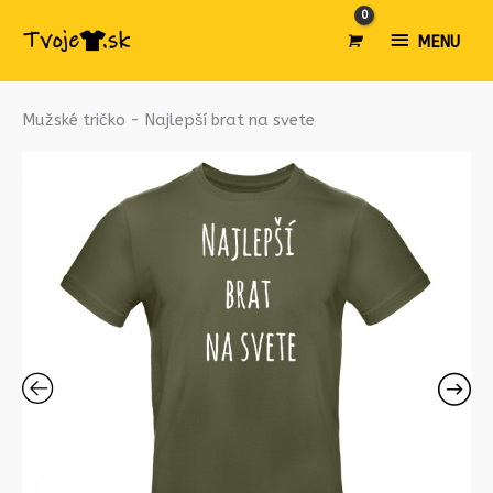
MENU
MENU
množstvo
Mužské tričko - Najlepší brat na svete
Mužské
tričko
-
Najlepší
brat
na
svete