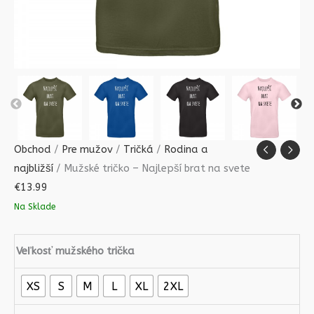
Obchod
/
Pre mužov
/
Tričká
/
Rodina a
najbližší
/ Mužské tričko – Najlepší brat na svete
€
13.99
Na Sklade
Veľkosť mužského trička
XS
S
M
L
XL
2XL