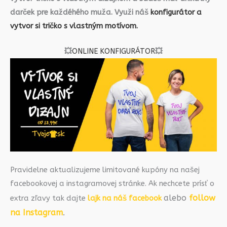
darček pre každéhého muža. Využi náš
konfigurátor a
vytvor si tričko s vlastným motívom.
💥
ONLINE KONFIGURÁTOR
💥
Pravidelne aktualizujeme limitované kupóny na našej
facebookovej a instagramovej stránke. Ak nechcete prísť o
alebo
follow
extra zľavy tak dajte
lajk na náš facebook
na Instagram
.