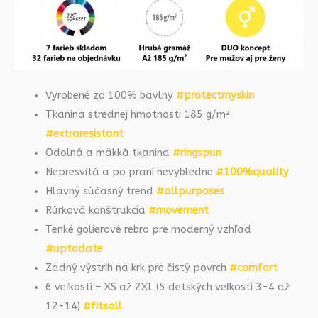
Vyrobené zo 100% bavlny
#protectmyskin
Tkanina strednej hmotnosti 185 g/m²
#extraresistant
Odolná a mäkká tkanina
#ringspun
Nepresvitá a po praní nevybledne
#100%quality
Hlavný súčasný trend
#allpurposes
Rúrková konštrukcia
#movement
Tenké golierové rebro pre moderný vzhľad
#uptodate
Zadný výstrih na krk pre čistý povrch
#comfort
6 veľkostí – XS až 2XL (5 detských veľkostí 3-4 až
12-14)
#fitsall