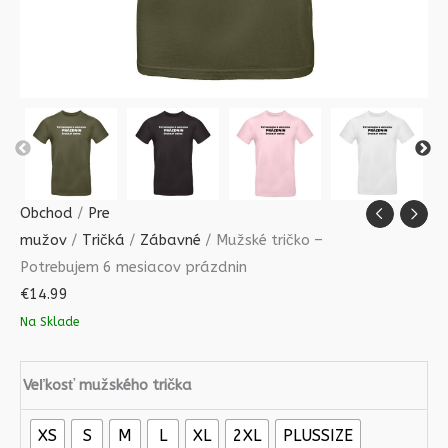
Obchod
/
Pre
mužov
/
Tričká
/
Zábavné
/ Mužské tričko –
Potrebujem 6 mesiacov prázdnin
€
14.99
Na Sklade
Veľkosť mužského trička
XS
S
M
L
XL
2XL
PLUSSIZE