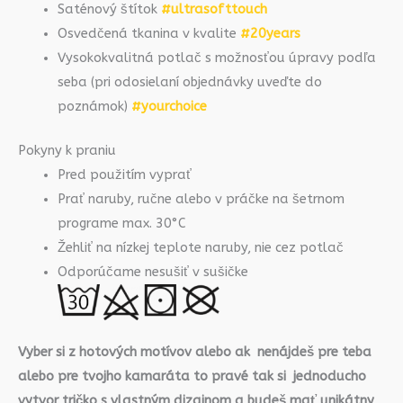
Saténový štítok
#ultrasofttouch
Osvedčená tkanina v kvalite
#20years
Vysokokvalitná potlač s možnosťou úpravy podľa
seba (pri odosielaní objednávky uveďte do
poznámok)
#yourchoice
Pokyny k praniu
Pred použitím vyprať
Prať naruby, ručne alebo v práčke na šetrnom
programe max. 30°C
Žehliť na nízkej teplote naruby, nie cez potlač
Odporúčame nesušiť v sušičke
Vyber si z hotových motívov alebo ak nenájdeš pre teba
alebo pre tvojho kamaráta to pravé tak si jednoducho
vytvor tričko s vlastným dizajnom a budeš mať unikátny