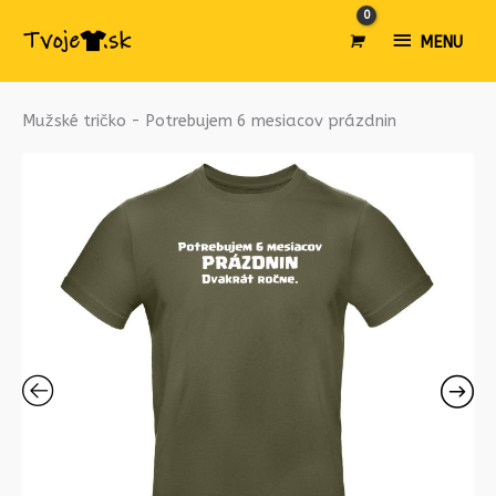
MENU
MENU
množstvo
Mužské tričko - Potrebujem 6 mesiacov prázdnin
Mužské
tričko
-
Potrebujem
6
mesiacov
prázdnin