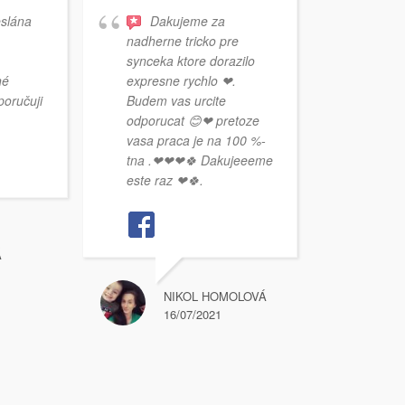
eslána
Dakujeme za
nadherne tricko pre
synceka ktore dorazilo
né
expresne rychlo ❤.
poručuji
Budem vas urcite
odporucat 😊❤ pretoze
vasa praca je na 100 %-
Ďaku
tna .❤❤❤🍀 Dakujeeeme
super
este raz ❤🍀.
ešte 
Á
NIKOL HOMOLOVÁ
16/07/2021