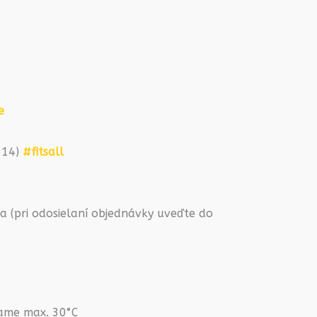
e
2-14)
#fitsall
 (pri odosielaní objednávky uveďte do
rame max. 30°C