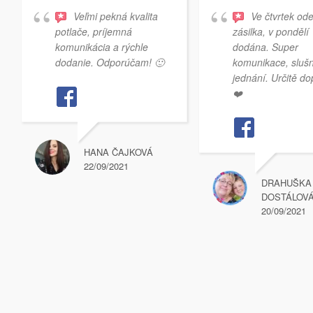
Veľmi pekná kvalita
Ve čtvrtek od
potlače, príjemná
zásilka, v pondělí
komunikácia a rýchle
dodána. Super
dodanie. Odporúčam! 🙂
komunikace, sluš
jednání. Určitě do
❤️
HANA ČAJKOVÁ
22/09/2021
DRAHUŠKA
DOSTÁLOV
20/09/2021