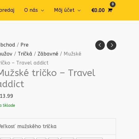
predaj
O nás
Môj účet
€
0.00
množstvo
bchod
/
Pre
Mužské
užov
/
Tričká
/
Zábavné
/ Mužské
tričko
ričko – Travel addict
Mužské tričko – Travel
-
Travel
addict
addict
13.99
a Sklade
Veľkosť mužského trička