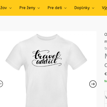
užov
Pre ženy
Pre deti
Doplnky
Vý
O
m
t
€
N