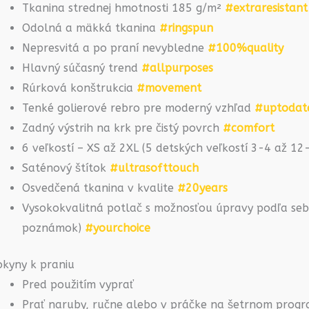
Tkanina strednej hmotnosti 185 g/m²
#extraresistant
Odolná a mäkká tkanina
#ringspun
Nepresvitá a po praní nevybledne
#100%quality
Hlavný súčasný trend
#allpurposes
Rúrková konštrukcia
#movement
Tenké golierové rebro pre moderný vzhľad
#uptodat
Zadný výstrih na krk pre čistý povrch
#comfort
6 veľkostí – XS až 2XL (5 detských veľkostí 3-4 až 1
Saténový štítok
#ultrasofttouch
Osvedčená tkanina v kvalite
#20years
Vysokokvalitná potlač s možnosťou úpravy podľa seba
poznámok)
#yourchoice
okyny k praniu
Pred použitím vyprať
Prať naruby, ručne alebo v práčke na šetrnom prog