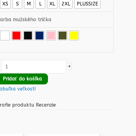
XS
S
M
L
XL
2XL
PLUSSIZE
Farba mužského trička
+
Pridať do košíka
abuľka veľkostí
rafie produktu
Recenzie