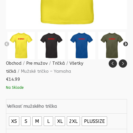
Obchod
/
Pre mužov
/
Tričká
/
Všetky
tičká
/ Mužské tričko – Yamaha
€
14.99
Na Sklade
Veľkosť mužského trička
XS
S
M
L
XL
2XL
PLUSSIZE