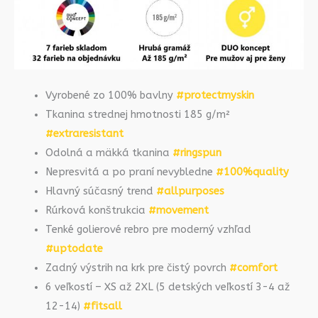
Vyrobené zo 100% bavlny
#protectmyskin
Tkanina strednej hmotnosti 185 g/m²
#extraresistant
Odolná a mäkká tkanina
#ringspun
Nepresvitá a po praní nevybledne
#100%quality
Hlavný súčasný trend
#allpurposes
Rúrková konštrukcia
#movement
Tenké golierové rebro pre moderný vzhľad
#uptodate
Zadný výstrih na krk pre čistý povrch
#comfort
6 veľkostí – XS až 2XL (5 detských veľkostí 3-4 až
12-14)
#fitsall