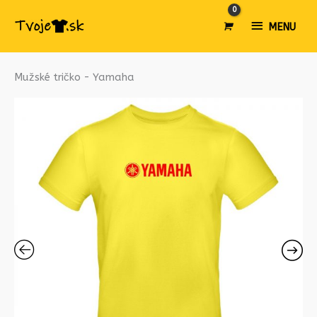
MENU
MENU
množstvo
Mužské tričko - Yamaha
Mužské
tričko
-
Yamaha