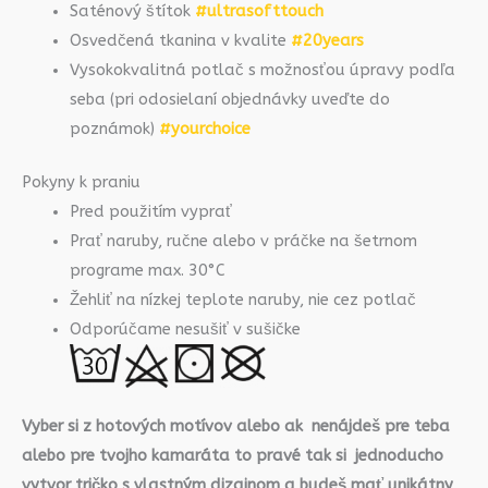
Saténový štítok
#ultrasofttouch
Osvedčená tkanina v kvalite
#20years
Vysokokvalitná potlač s možnosťou úpravy podľa
seba (pri odosielaní objednávky uveďte do
poznámok)
#yourchoice
Pokyny k praniu
Pred použitím vyprať
Prať naruby, ručne alebo v práčke na šetrnom
programe max. 30°C
Žehliť na nízkej teplote naruby, nie cez potlač
Odporúčame nesušiť v sušičke
Vyber si z hotových motívov alebo ak nenájdeš pre teba
alebo pre tvojho kamaráta to pravé tak si jednoducho
vytvor tričko s vlastným dizajnom a budeš mať unikátny