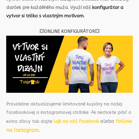
darček pre každéhého muža. Využi náš
konfigurátor a
vytvor si tričko s vlastným motívom.
💥
ONLINE KONFIGURÁTOR
💥
Pravidelne aktualizujeme limitované kupóny na našej
facebookovej a instagramovej stránke. Ak nechcete prísť o
alebo
follow
extra zľavy tak dajte
lajk na náš facebook
na Instagram
.