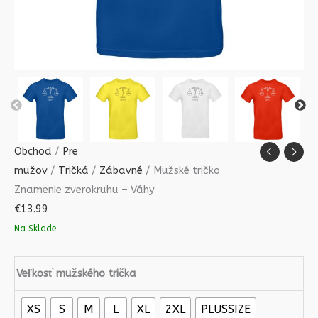
Obchod
/
Pre
mužov
/
Tričká
/
Zábavné
/ Mužské tričko
Znamenie zverokruhu – Váhy
€
13.99
Na Sklade
Veľkosť mužského trička
XS
S
M
L
XL
2XL
PLUSSIZE