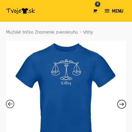
MENU
MENU
množstvo
Mužské tričko Znamenie zverokruhu - Váhy
Mužské
tričko
Znamenie
zverokruhu
-
Váhy