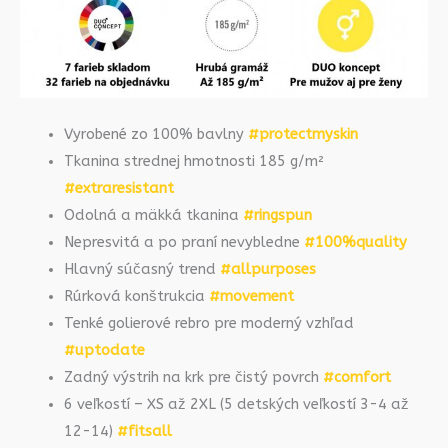
Vyrobené zo 100% bavlny
#protectmyskin
Tkanina strednej hmotnosti 185 g/m²
#extraresistant
Odolná a mäkká tkanina
#ringspun
Nepresvitá a po praní nevybledne
#100%quality
Hlavný súčasný trend
#allpurposes
Rúrková konštrukcia
#movement
Tenké golierové rebro pre moderný vzhľad
#uptodate
Zadný výstrih na krk pre čistý povrch
#comfort
6 veľkostí – XS až 2XL (5 detských veľkostí 3-4 až
12-14)
#fitsall