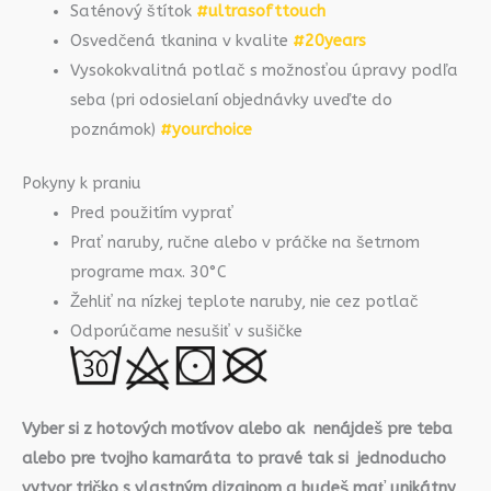
Saténový štítok
#ultrasofttouch
Osvedčená tkanina v kvalite
#20years
Vysokokvalitná potlač s možnosťou úpravy podľa
seba (pri odosielaní objednávky uveďte do
poznámok)
#yourchoice
Pokyny k praniu
Pred použitím vyprať
Prať naruby, ručne alebo v práčke na šetrnom
programe max. 30°C
Žehliť na nízkej teplote naruby, nie cez potlač
Odporúčame nesušiť v sušičke
Vyber si z hotových motívov alebo ak nenájdeš pre teba
alebo pre tvojho kamaráta to pravé tak si jednoducho
vytvor tričko s vlastným dizajnom a budeš mať unikátny