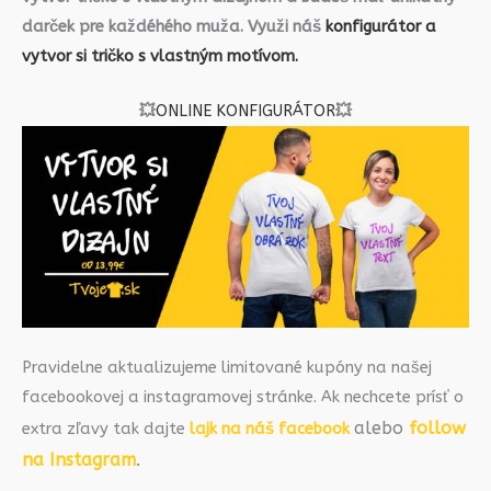
darček pre každéhého muža. Využi náš
konfigurátor a
vytvor si tričko s vlastným motívom.
💥
ONLINE KONFIGURÁTOR
💥
Pravidelne aktualizujeme limitované kupóny na našej
facebookovej a instagramovej stránke. Ak nechcete prísť o
alebo
follow
extra zľavy tak dajte
lajk na náš facebook
na Instagram
.