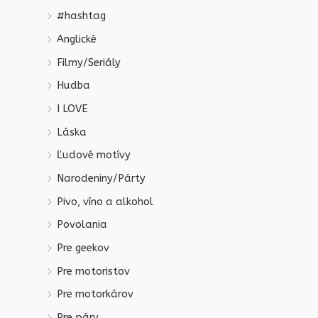
#hashtag
Anglické
Filmy/Seriály
Hudba
I LOVE
Láska
Ľudové motívy
Narodeniny/Párty
Pivo, víno a alkohol
Povolania
Pre geekov
Pre motoristov
Pre motorkárov
Pre páry