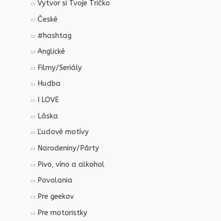
Vytvor si Tvoje Tričko
České
#hashtag
Anglické
Filmy/Seriály
Hudba
I LOVE
Láska
Ľudové motívy
Narodeniny/Párty
Pivo, víno a alkohol
Povolania
Pre geekov
Pre motoristky