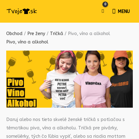
MENU
MENU
Obchod
/
Pre ženy
/
Tričká
/ Pivo, víno a alkohol
Pivo, víno a alkohol
Daruj alebo nos tieto skvelé ženské tričká s potlačou s
tématikou piva, vína a alkoholu. Tričká pre pivárky,
someliérky, tých čo ľúbia vypiť, alebo sa riadia mottom