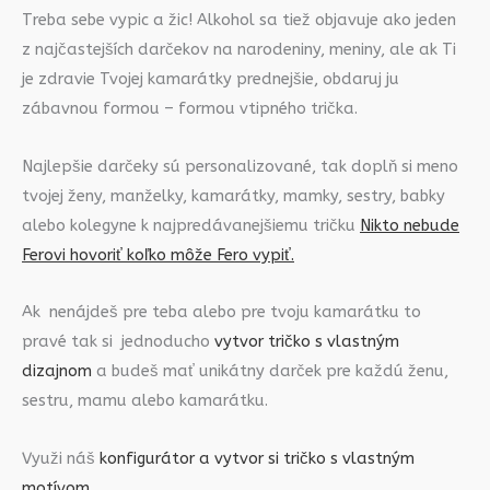
Treba sebe vypic a žic! Alkohol sa tiež objavuje ako jeden
z najčastejších darčekov na narodeniny, meniny, ale ak Ti
je zdravie Tvojej kamarátky prednejšie, obdaruj ju
zábavnou formou – formou vtipného trička.
Najlepšie darčeky sú personalizované, tak doplň si meno
tvojej ženy, manželky, kamarátky, mamky, sestry, babky
alebo kolegyne k najpredávanejšiemu tričku
Nikto nebude
Ferovi hovoriť koľko môže Fero vypiť.
Ak nenájdeš pre teba alebo pre tvoju kamarátku to
pravé tak si jednoducho
vytvor tričko s vlastným
dizajnom
a budeš mať unikátny darček pre každú ženu,
sestru, mamu alebo kamarátku.
Využi náš
konfigurátor a vytvor si tričko s vlastným
motívom.