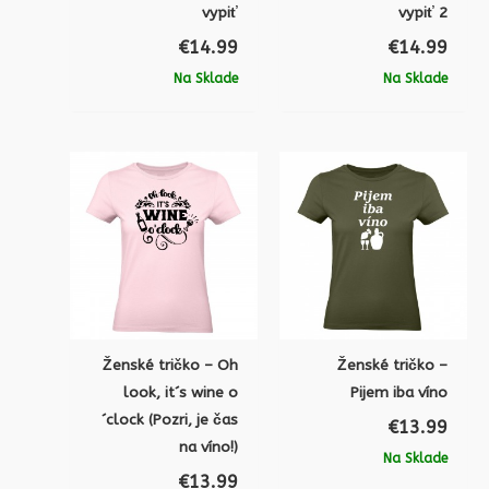
vypiť
vypiť 2
€
14.99
€
14.99
Na Sklade
Na Sklade
Ženské tričko – Oh
Ženské tričko –
look, it´s wine o
Pijem iba víno
´clock (Pozri, je čas
€
13.99
na víno!)
Na Sklade
€
13.99