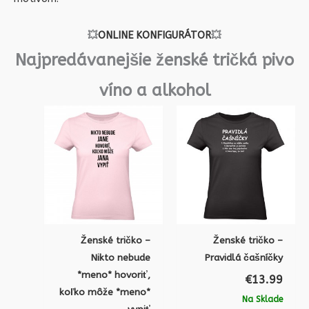
💥
ONLINE KONFIGURÁTOR
💥
Najpredávanejšie ženské tričká pivo
víno a alkohol
Ženské tričko –
Ženské tričko –
Nikto nebude
Pravidlá čašníčky
*meno* hovoriť,
€
13.99
koľko môže *meno*
Na Sklade