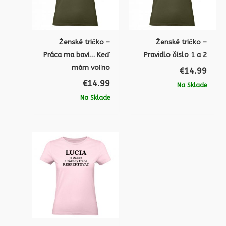
Ženské tričko –
Ženské tričko –
Práca ma baví… Keď
Pravidlo číslo 1 a 2
mám voľno
€
14.99
€
14.99
Na Sklade
Na Sklade
Pôvodná
Aktuálna
cena
cena
bola:
je:
€15.99.
€14.99.