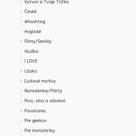
Vytvor si Tvoje Tričko
České
#hashtag
Anglické
Filmy/Seriály
Hudba
I LOVE
Láska
Ľudové motívy
Narodeniny/Párty
Pivo, víno a alkohol
Povolania
Pre geekov
Pre motoristky