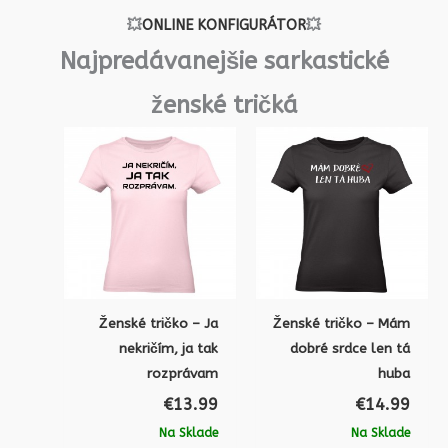
💥
ONLINE KONFIGURÁTOR
💥
Najpredávanejšie sarkastické
ženské tričká
Ženské tričko – Ja
Ženské tričko – Mám
nekričím, ja tak
dobré srdce len tá
rozprávam
huba
€
13.99
€
14.99
Na Sklade
Na Sklade