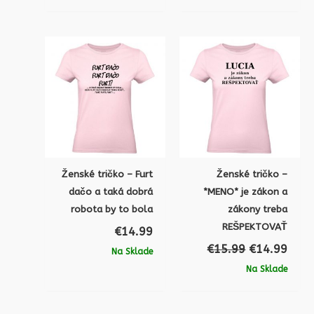
Pôvodná
Aktu
cena
cena
bola:
je:
€15.99.
€14.
Ženské tričko – Furt
Ženské tričko –
dačo a taká dobrá
*MENO* je zákon a
robota by to bola
zákony treba
REŠPEKTOVAŤ
€
14.99
€
15.99
€
14.99
Na Sklade
Na Sklade