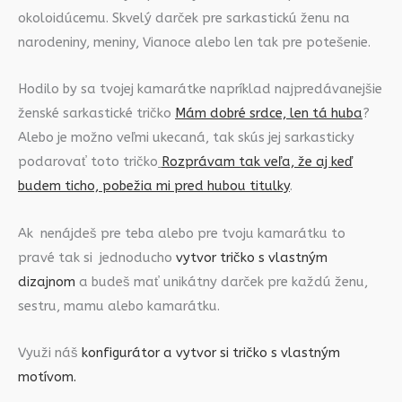
okoloidúcemu. Skvelý darček pre sarkastickú ženu na
narodeniny, meniny, Vianoce alebo len tak pre potešenie.
Hodilo by sa tvojej kamarátke napríklad najpredávanejšie
ženské sarkastické tričko
Mám dobré srdce, len tá huba
?
Alebo je možno veľmi ukecaná, tak skús jej sarkasticky
podarovať toto tričko
Rozprávam tak veľa, že aj keď
budem ticho, pobežia mi pred hubou titulky
.
Ak nenájdeš pre teba alebo pre tvoju kamarátku to
pravé tak si jednoducho
vytvor tričko s vlastným
dizajnom
a budeš mať unikátny darček pre každú ženu,
sestru, mamu alebo kamarátku.
Využi náš
konfigurátor a vytvor si tričko s vlastným
motívom.