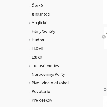
České
#hashtag
Anglické
Filmy/Seriály
Hudba
I LOVE
Láska
Ľudové motívy
Narodeniny/Párty
Pivo, víno a alkohol
P
Povolania
Pre geekov