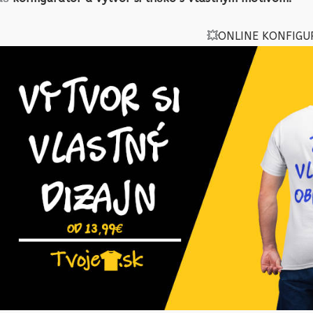
💥
ONLINE KONFIGU