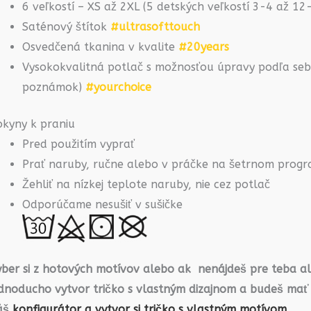
6 veľkostí – XS až 2XL (5 detských veľkostí 3-4 až 1
Saténový štítok
#ultrasofttouch
Osvedčená tkanina v kvalite
#20years
Vysokokvalitná potlač s možnosťou úpravy podľa seba
poznámok)
#yourchoice
okyny k praniu
Pred použitím vyprať
Prať naruby, ručne alebo v práčke na šetrnom prog
Žehliť na nízkej teplote naruby, nie cez potlač
Odporúčame nesušiť v sušičke
yber si z hotových motívov alebo ak nenájdeš pre teba a
ednoducho vytvor tričko s vlastným dizajnom a budeš mať
áš
konfigurátor a vytvor si tričko s vlastným motívom.