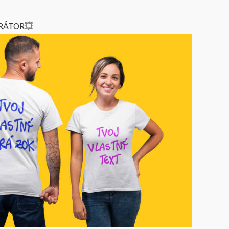
RÁTOR
💥