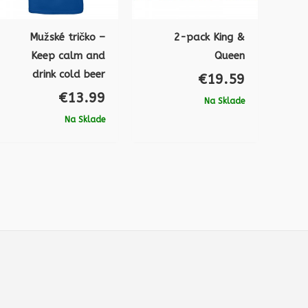
Mužské tričko –
2-pack King &
Keep calm and
Queen
drink cold beer
€
19.59
€
13.99
Na Sklade
Na Sklade