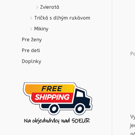
Zvieratá
Tričká s dlhým rukávom
Mikiny
Pre ženy
Pre deti
P
Doplnky
V
j
n