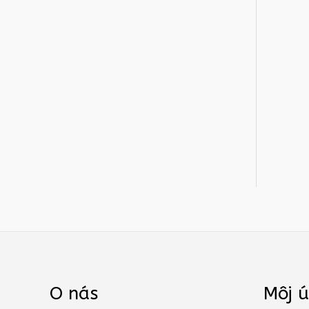
O nás
Môj ú