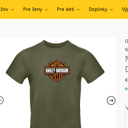
užov
Pre ženy
Pre deti
Doplnky
Vý
O
t
€
N