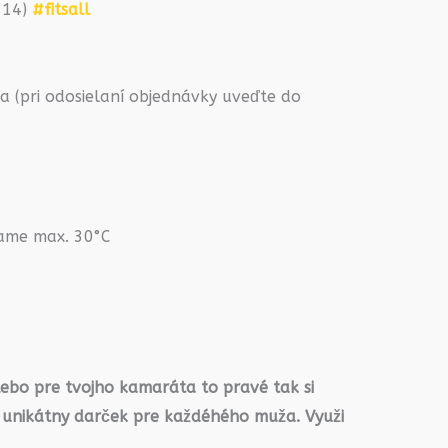
2-14)
#fitsall
 (pri odosielaní objednávky uveďte do
rame max. 30°C
lebo pre tvojho kamaráta to pravé tak si
 unikátny darček pre každéhého muža. Využi