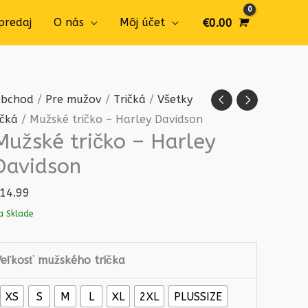
predaj
O nás
Môj účet
€
0.00
množstvo
bchod
/
Pre mužov
/
Tričká
/
Všetky
Mužské
ičká
/ Mužské tričko – Harley Davidson
Mužské tričko – Harley
tričko
-
Davidson
Harley
14.99
Davidson
a Sklade
Veľkosť mužského trička
XS
S
M
L
XL
2XL
PLUSSIZE