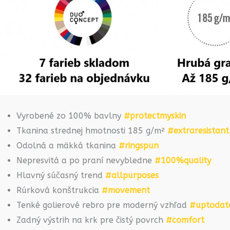
Vyrobené zo 100% bavlny
#protectmyskin
Tkanina strednej hmotnosti 185 g/m²
#extraresistant
Odolná a mäkká tkanina
#ringspun
Nepresvitá a po praní nevybledne
#100%quality
Hlavný súčasný trend
#allpurposes
Rúrková konštrukcia
#movement
Tenké golierové rebro pre moderný vzhľad
#uptodat
Zadný výstrih na krk pre čistý povrch
#comfort