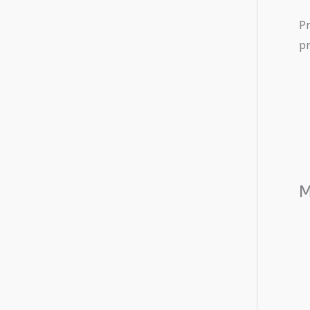
P
pr
M